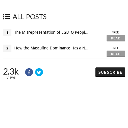
ALL POSTS
The Misrepresentation of LGBTQ People in Mainstream Cinema.
1
FREE
READ
How the Masculine Dominance Has a Negative Impact on Female Artists in Pop Culture
2
FREE
READ
2.3k
SUBSCRIBE
VIEWS