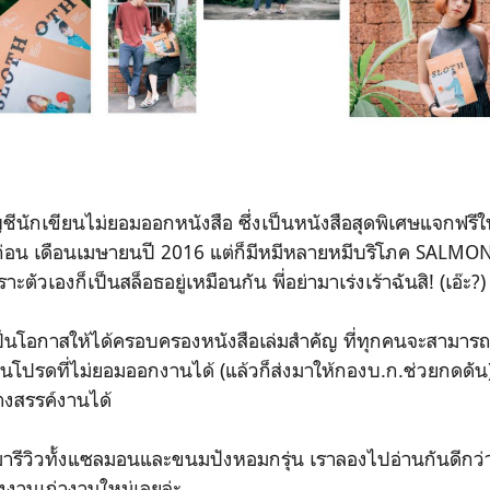
ัญชีนักเขียนไม่ยอมออกหนังสือ ซึ่งเป็นหนังสือสุดพิเศษแจกฟร
่อน เดือนเมษายนปี 2016 แต่ก็มีหมีหลายหมีบริโภค SALMON 
ัวเองก็เป็นสล็อธอยู่เหมือนกัน พี่อย่ามาเร่งเร้าฉันสิ! (เอ๊ะ?)
ป็นโอกาสให้ได้ครอบครองหนังสือเล่มสำคัญ ที่ทุกคนจะสามาร
นโปรดที่ไม่ยอมออกงานได้ (แล้วก็ส่งมาให้กองบ.ก.ช่วยกดดัน
างสรรค์งานได้
มารีวิวทั้งแซลมอนและขนมปังหอมกรุ่น เราลองไปอ่านกันดีกว่
ั้งงานเก่างานใหม่เลยล่ะ