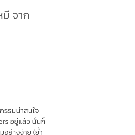
มี จาก
จกรรมน่าสนใจ
ยู่แล้ว นั่นก็
มอย่างง่าย (ย้ำ