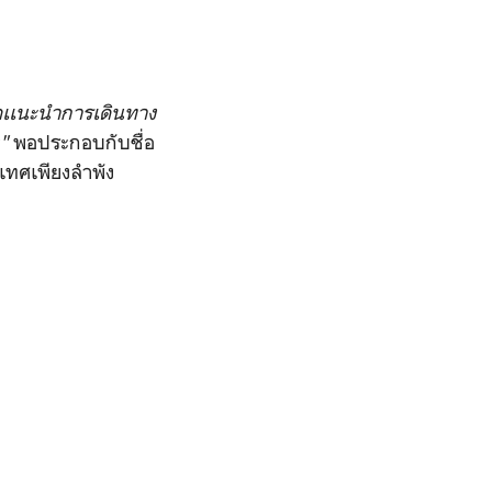
ือเเนะนําการเดินทาง
ง"
พอประกอบกับชื่อ
ะเทศเพียงลำพัง