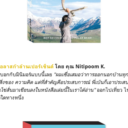
 อลาสก้าล้านเปอร์เซ็นต์
โดย คุณ Nitipoom K.
่งบอกกับมินิมอร์แบบนี้เลย
"ผมเชื่อเสมอว่าการออกนอกบ้านทุกค
สิ่งของ ความคิด แต่ที่สำคัญคือประสบการณ์ พี่เบ๊นก็เอาประส
่สั่นมาเขียนลงในหนังสือเล่มนี้ในเราได้อ่าน"
ออกไปเที่ยว ไ
งใดทางหนึ่ง