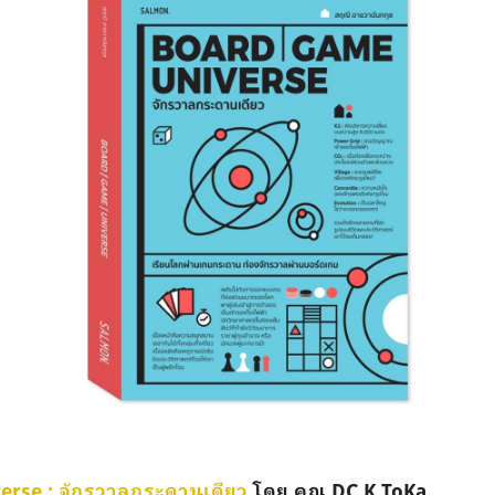
rse : จักรวาลกระดานเดียว
โดย คุณ DC K ToKa