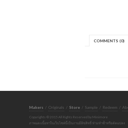
COMMENTS
(
0)
Makers
/
Originals
/
Store
/
Sample
/
Redeem
/
Ab
Copyrights © 2015 All Rights Reserved by Minimore
ภาพและเนื้อหาในเว็บไซต์นี้เป็นงานมีลิขสิทธิ์ ห้ามทำซ้ำหรือดัดแปลง