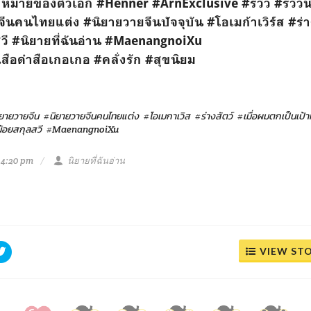
้าหมายของตัวเอก
#Henner
#ArnExclusive
#รีวิว
#รีวิว
จีนคนไทยแต่ง
#นิยายวายจีนปัจจุบัน
#โอเมก้าเวิร์ส
#ร่า
วี
#นิยายที่ฉันอ่าน
#MaenangnoiXu
เสือดำสือเกอเกอ
#คลั่งรัก
#สุขนิยม
ยายวายจีน
#นิยายวายจีนคนไทยแต่ง
#โอเมกาเวิส
#ร่างสัตว์
#เมื่อผมตกเป็นเป
้อยสกุลสวี
#MaenangnoiXu
 4:20 pm
นิยายที่ฉันอ่าน
VIEW ST