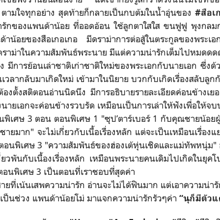
ล ตามใจทุกอย่าง สุดท้ายก็กลายเป็นกบต้มในน้ำอุ่นของ
#สือเ
น่ารักของแพนด้าน้อย ที่ออดอ้อน ใช้ลูกตาใสใส ขนฟูฟู พุง
้าน้อยของสือเกอเกอ มีดราม่าการต่อสู้ในตระกูลของพระเอก
ีดราม่าในความสัมพันธ์พระนาย มีแต่ความน่ารักเต็มไปหมดด
ารย้อนเล่าชาติเก่าชาติใหม่ของพระเอกกับนายเอก ซึ่งด้วยค
ย้อนเวลากลับมาเกิดใหม่ เข้ามาในนิยาย บวกกับเกิดเรื่องสลับลูกกั
้องตั้งสติตอนอ่านนิดนึง มีการอธิบายรายละเอียดค่อนข้างเยอ
ายเอกจะค่อนข้างรวบรัด เหมือนเป็นการเล่าให้ฟังเพื่อให้จบบ
 3 ตอน ตอนพิเศษ 1 "ซุป’ตาร์เบอร์ 1 กับคุณชายน้อยผู้ใ
ายมาก" จะไม่เกี่ยวกับเนื้อเรื่องหลัก แต่จะเป็นเหมือนเรื่องแ
นตอนพิเศษ 3 "ความสัมพันธ์ของฮ่องเต้หุ่นเชิดและแม่ทัพหนุ่ม" อ
ยวพันกับเนื้องเรื่องหลัก เหมือนพระนายคนเดิมไปเกิดในยุคโ
งตอนพิเศษ 3 เป็นตอนที่เราชอบที่สุดค่า
น้นเสพความน่ารัก อ่านจะไม่ได้ฟินมาก แต่เอาความน่ารักม
เป็นช่วง แพนด้าน้อยโม่ มาแจกความน่ารักรัวๆค่า
“นุก็มีตัวแ