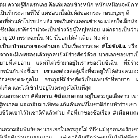
 ความรู้สึกแรกเลย คือเล่มค่อนข้างหนัก หนักเหมือนจะมีภาพส
เป็นที่กระดาษที่ใช้ แต่ชอบเนื้อสัมผัสของกระดาษนะนุ่มๆ ดี
ี่อ่านคำโปรยปกหลัง พอเริ่มอ่านค่อนข้างจะแปลกใจเล็กน้อย 
 ซึ่งเดิมเราคิดว่าน่าจะเป็นช่วงวัยผู้ใหญ่หน่อย แต่กลายเป็นว่าเน
ายุ 20 เพราะฉะนั้น NC นี่บอกได้คำเดียว No ค่า
เป็นเรื่องราวของ
หรื
กเป็นเป้าหมายของตัวเอก
#โม่ซีเฉิน
อกจากจะมีเพศรองแล้วทุกคนยังมีร่างสัตว์ด้วย นายเอกของเราเป
นิยายที่เคยอ่าน และก็ได้เข้ามาอยู่ในร่างของโม่ซีเฉิน ที่มีร่
รพนันกับพ่อขี้เมา เขาเลยต้องต่อสู้เพื่อที่จะอยู่ให้ได้ด้วยต
้องของตระกูลโม่ ตระกูลที่มีร่างสัตว์เป็นแพนด้าที่หายาก 
เกิด และได้เข้าไปอยู่ในตระกูลโม่ในที่สุด
เอกของเรา
อยู่ในตระกูลเสือดาว เข
#สือตาน
#สือเกอเกอ
ยรู้อนาคต และกลับมาเพื่อจะแก้แค้นคนที่ในชาติก่อนทำร้ายเข
ยชีวิตเขาไว้ในชาติที่แล้วด้วย คือที่มาของชื่อเรื่อง
#เมื่อผม
ความสัมพันธ์ของนายเอกในตระกูลโม่ ที่ถึงแม้ทุกคนจะรักเขา แ
่เชื่อฟังว่านอนสอนง่าย แต่เขาก็ยังรู้สึกว่าตรงนั้นไม่ใช่