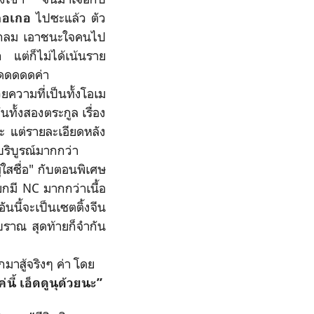
ไปซะแล้ว ตัว
กอเกอ
กลมกลม เอาชนะใจคนไป
 แต่ก็ไม่ได้เน้นราย
ดดดดดดค่า
วามที่เป็นทั้งโอเม
นทั้งสองตระกูล เรื่อง
ะ แต่รายละเอียดหลัง
ริบูรณ์มากกว่า
สซื่อ" กับตอนพิเศษ
ยกมี NC มากกว่าเนื้อ
ันนี้จะเป็นเซตติ้งจีน
บราณ สุดท้ายก็จำกัน
าสู้จริงๆ ค่า โดย
ค่นี้ เอ็ดดูนุด้วยนะ”