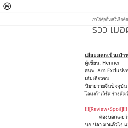
เราใช้คุ๊กกี้บนเว็บไซ
รีวิว เม
เมื่อผมตกเป็นเป้
ผู้เขียน: Henner
สนพ. Arn Exclusiv
เล่มเดียวจบ
นิยายวายจีนปัจจุบั
โอเมก้าเวิร์ส ร่างสั
!!![Review+Spoil]!!!
ต้องบอกเลยว่าสาเห
นก ปลา มาแล้วไง แพน