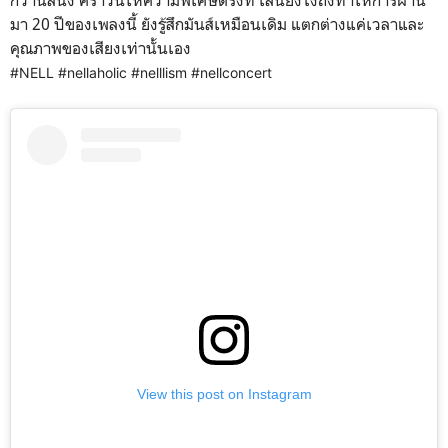
กว่านีสนึง คราวนี้ให้ความพิเศษตรงที่ เล่นยังไงถึงทำให้การผ่าน
มา 20 ปีของเพลงนี้ ยังรู้สึกมันส์เหมือนเดิม แตกต่างแค่เวลาและ
คุณภาพของเสียงเท่านั้นเอง
#NELL
#nellaholic
#nelllism
#nellconcert
View this post on Instagram