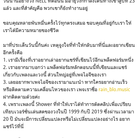
วนนานอย่างวง NELL ที่ตอนนี้ มีอายุวงก็กำลังเดินทางเข้าสู่ปีที่ 23
แล้ว และที่สำคัญคือ พวกเขาก็ยังทำงานอยู่
ขอบคุณหลายพันหมื่นครั้งไว้ทุกตรงเสมอ ขอบคุณที่อยู่กับเรา ให้
เราได้มีความหมายของชีวิต
มาที่ประเด็นวันนี้กันค่ะ เหตุจูงใจที่ทำให้กลับมาที่นี่และอยากเขียน
อีกครั้งคือ
1. เรามีเรื่องที่เราอยากเล่าอยากแชร์ที่เขียนไว้อีกแพล็ตฟอร์มหนึ่ง
2. เราอยากมาบอกว่า แพล็ตฟอร์มหลักตอนนนี้ที่เขียนและแชร์
เกี่ยวกับเพลงและวงนี้ ส่วนใหญ่อยู่ที่เพจไอจีของเรา
3. เลยอยากพาเพจไอจีของเรามาแนะนำ หากใครอยากอ่านเร็ว
หรือติดตามความเคลื่อนไหวของเรา เพจเราชื่อ
rain_blo.music
ฝากติดตามด้วยค่ะ
4. เพราะเพลงนี้ Shower ที่ทำให้เราได้ทำการตัดคลิปเพื่อเปรียบ
เทียบเวอร์ชั่นเล่นสดของวงในปี 1999 กับปี 2019 ซึ่งผ่านเวลามา
20 ปี มันจะมีการเปลี่ยนแปลงหรือไม่เปลี่ยนแปลงอย่างไร อยาก
แชร์ไว้ที่นี่