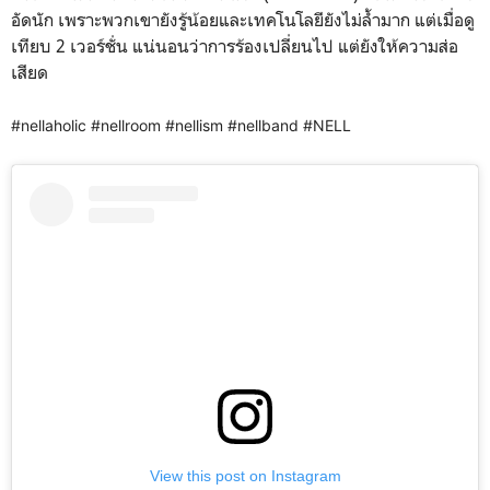
อัดนัก เพราะพวกเขายังรู้น้อยและเทคโนโลยียังไม่ล้ำมาก แต่เมื่อดู
เทียบ 2 เวอร์ชั่น แน่นอนว่าการร้องเปลี่ยนไป แต่ยังให้ความส่อ
เสียด
#nellaholic
#nellroom
#nellism
#nellband
#NELL
View this post on Instagram