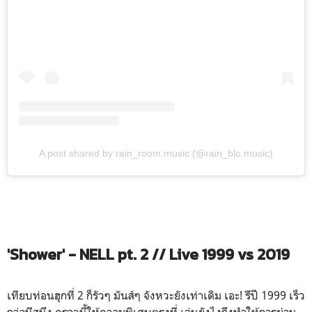
A post shared by rain_room.music (@rain_blo.music)
'Shower' - NELL pt. 2 // Live 1999 vs 2019
เทียบท่อนฮุกที่ 2 ก็รัวๆ มันส์ๆ จังหวะยังเท่าเดิม เอะ! รึปี 1999 เร็ว