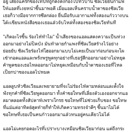
อยู่ เสียงแคร่กของเทปที่ถูกดึงดังก้องไปทัวบ้าน ซิลเวียยื่นกาแฟ
ให้แอลที่เงยหน้าขึ้นมาพอดี เมื่อแอลเห็นคราบน้ำตาของซิลเวีย
เธอก็วางมือจากการซีลกล่อง ยื่นมือรับเอากาแฟทั้งสองแก้ววางบน
โต๊ะเขียนหนังสือของเธอแล้วจับไหล่ทั้งสองของซิลเวียทันที
"เกิดอะไรขึ้น ร้องไห้ทำไม" น้ำเสียงของแอลแสดงความเป็นห่วง
ออกมาอย่างไม่ปิดบัง มันทำลายกำแพงที่ซิลเวียสร้างไว้อย่าง
ย่อยยับ ซิลเวียร้องไห้โฮออกมาแบบไม่เคยเป็นมาก่อนก่อนจะโผ
เข้ากอดแอลและพรั่งพรูพูดทุกอย่างที่เธอรู้สึกออกมาอย่างไม่หยุด
คำพูดของเธอไหลออกมาไม่หยุดเหมือนกับน้ำตาของเธอที่ไหล
เปียกบ่าของแอลไปหมด
แอลลูบหัวซิลเวียและพยายามที่จะไม่ร้องไห้ตามหล่อนและตั้งใจ
ฟังทุกคำที่ซิลเวียพูดออกมา ทั้งคำขอโทษที่เลี่ยงตัวเองออกจากแอ
ลมาตลอดทั้งสัปดาห์เพราะโกรธ ขอโทษที่ไม่ช่วยเก็บของ ขอโทษ
ที่แม้แต่อาทิตย์สุดท้ายก็ทำให้เกิดความทรงจำดีๆ ขึ้นมาไม่ได้
ขอโทษที่เธอเป็นคนก้าวออกมาแล้วทนอยู่คนเดียวไม่ได้
แอลไม่เคยกอดอะไรที่เปราะบางเหมือนซิลเวียมาก่อน แต่ถึงกระ