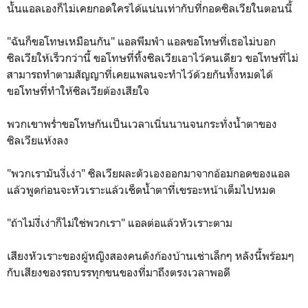
นั้นแอลเองก็ไม่เคยกอดใครได้แน่นเท่ากับที่กอดซิลเวียในตอนนี้
"ฉันก็ขอโทษเหมือนกัน" แอลพึมพำ แอลขอโทษที่เธอไม่บอก
ซิลเวียให้เร็วกว่านี้ ขอโทษที่ทิ้งซิลเวียเอาไว้คนเดียว ขอโทษที่ไม่
สามารถทำตามสัญญาที่เคยแพลนจะทำไว้ด้วยกันทั้งหมดได้
ขอโทษที่ทำให้ซิลเวียต้องเสียใจ
พวกเขาพร่ำขอโทษกันเป็นเวลาเนิ่นนานจนกระทั่งน้ำตาของ
ซิลเวียแห้งลง
"พวกเรามันงี่เง่า" ซิลเวียผละตัวเองออกมาจากอ้อมกอดของแอล
แล้วพูดก่อนจะหัวเราะแล้วเช็ดน้ำตาที่เขรอะหน้าเต็มไปหมด
"ถ้าไม่งี่เง่าก็ไม่ใช่พวกเรา" แอลต่อแล้วหัวเราะตาม
เสียงหัวเราะของผู้หญิงสองคนดังก้องบ้านเช่าเล็กๆ หลังนี้พร้อมๆ
กับเสียงของรถบรรทุกขนของที่มาถึงตรงเวลาพอดี