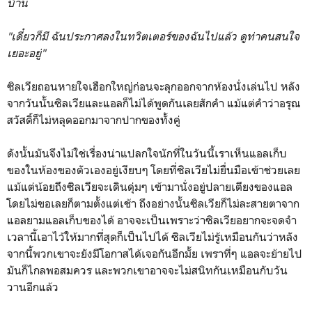
บ้าน
"เดี๋ยวก็มี ฉันประกาศลงในทวิตเตอร์ของฉันไปแล้ว ดูท่าคนสนใจ
เยอะอยู่"
ซิลเวียถอนหายใจเฮือกใหญ่ก่อนจะลุกออกจากห้องนั่งเล่นไป หลัง
จากวันนั้นซิลเวียและแอลก็ไม่ได้พูดกันเลยสักคำ แม้แต่คำว่าอรุณ
สวัสดิ์ก็ไม่หลุดออกมาจากปากของทั้งคู่
ดังนั้นมันจึงไม่ใช่เรื่องน่าแปลกใจนักที่ในวันนี้เราเห็นแอลเก็บ
ของในห้องของตัวเองอยู่เงียบๆ โดยที่ซิลเวียไม่ยื่นมือเข้าช่วยเลย
แม้แต่น้อยถึงซิลเวียจะเดินดุ่มๆ เข้ามานั่งอยู่ปลายเตียงของแอล
โดยไม่ขอเลยก็ตามตั้งแต่เช้า ถึงอย่างนั้นซิลเวียก็ไม่ละสายตาจาก
แอลยามแอลเก็บของได้ อาจจะเป็นเพราะว่าซิลเวียอยากจะจดจำ
เวลานี้เอาไว้ให้มากที่สุดก็เป็นไปได้ ซิลเวียไม่รู้เหมือนกันว่าหลัง
จากนี้พวกเขาจะยังมีโอกาสได้เจอกันอีกมั้ย เพราที่ๆ แอลจะย้ายไป
มันก็ไกลพอสมควร และพวกเขาอาจจะไม่สนิทกันเหมือนกับวัน
วานอีกแล้ว