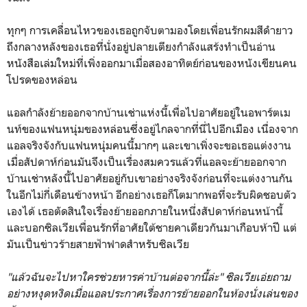
ทุกๆ การเคลื่อนไหวของเธอถูกจับตามองโดยเพื่อนรักผมสีดำยาว
ถึงกลางหลังของเธอที่นั่งอยู่ปลายเตียงกำลังแสร้งทำเป็นอ่าน
หนังสือเล่มใหม่ที่เพิ่งออกมาเมื่อสองอาทิตย์ก่อนของหนังเขียนคน
โปรดของหล่อน
แอลกำลังย้ายออกจากบ้านเช่าแห่งนี้เพื่อไปอาศัยอยู่ในอพาร์ตเม
นท์ของแฟนหนุ่มของหล่อนซึ่งอยู่ไกลจากที่นี่ไปอีกเมือง เนื่องจาก
แอลจริงจังกับแฟนหนุ่มคนนี้มากๆ และเขาเพิ่งจะขอเธอแต่งงาน
เมื่อสัปดาห์ก่อนมันจึงเป็นเรื่องสมควรแล้วที่แอลจะย้ายออกจาก
บ้านเช่าหลังนี้ไปอาศัยอยู่กับเขาอย่างจริงจังก่อนที่จะแต่งงานกัน
ในอีกไม่กี่เดือนข้างหน้า อีกอย่างเธอก็โตมากพอที่จะรับผิดชอบตัว
เองได้ เธอตัดสินใจเรื่องย้ายออกภายในหนึ่งสัปดาห์ก่อนหน้านี้
และบอกซิลเวียเพื่อนรักที่อาศัยใต้ชายคาเดียวกันมาเกือบห้าปี แต่
มันเป็นข่าวร้ายสายฟ้าฟาดสำหรับซิลเวีย
"แล้วฉันจะไปหาใครช่วยหารค่าบ้านต่อจากนี้ล่ะ" ซิลเวียเอ่ยถาม
อย่างหงุดหงิดเมื่อแอลประกาศเรื่องการย้ายออกในห้องนั่งเล่นของ