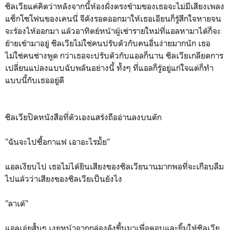
ซิลเวียแค่คิดว่าหลังจากนี้ห้องฝั่งตรงข้ามของเธอจะไม่มีเสียงเพลง
แซ็กโซโฟนของเคนนี่ จีดังรอดออกมาให้เธอเอียนก็รู้สึกใจหายจน
จะร้องไห้ออกมา แล้วอาทิตย์หน้าผู้เช่ารายใหม่ที่แอลหามาได้ก็จะ
ย้ายเข้ามาอยู่ ซิลเวียไม่ใช่คนปรับตัวกับคนอื่นง่ายมากนัก เธอ
ไม่ใช่คนช่างพูด กว่าเธอจะปรับตัวกับแอลก็นาน ซิลเวียเกลียดการ
เปลี่ยนแปลงแบบฉับพลันอย่างนี้ ทั้งๆ ที่แอลก็รู้อยู่แก่ใจแต่ก็ทำ
แบบนี้กับเธออยู่ดี
ซิลเวียปิดหนังสือที่ตัวเองแสร้งถืออ่านลงบนตัก
"ฉันจะไปซื้อกาแฟ เอาอะไรมั้ย"
แอลเงียบไป เธอไม่ได้ยินเสียงของซิลเวียนานมากพอที่จะเกือบลืม
ไปแล้วว่าเสียงของซิลเวียเป็นยังไง
"ลาเต้"
แอลเอ่ยสั้นๆ เงยหน้าจากกล่องลังขึ้นมาเพื่อตอบและยิ้มให้ซิลเวีย