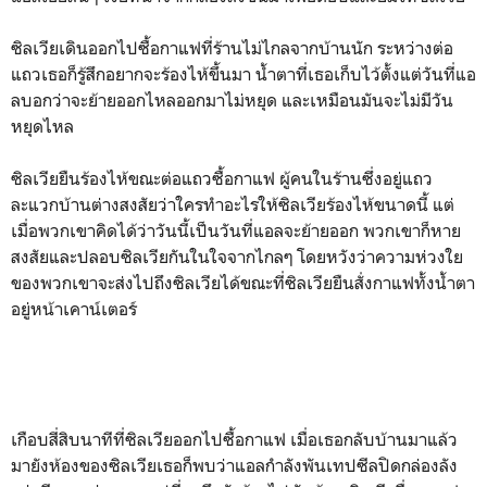
ซิลเวียเดินออกไปซื้อกาแฟที่ร้านไม่ไกลจากบ้านนัก ระหว่างต่อ
แถวเธอก็รู้สึกอยากจะร้องไห้ขึ้นมา น้ำตาที่เธอเก็บไว้ตั้งแต่วันที่แอ
ลบอกว่าจะย้ายออกไหลออกมาไม่หยุด และเหมือนมันจะไม่มีวัน
หยุดไหล
ซิลเวียยืนร้องไห้ขณะต่อแถวซื้อกาแฟ ผู้คนในร้านซึ่งอยู่แถว
ละแวกบ้านต่างสงสัยว่าใครทำอะไรให้ซิลเวียร้องไห้ขนาดนี้ แต่
เมื่อพวกเขาคิดได้ว่าวันนี้เป็นวันที่แอลจะย้ายออก พวกเขาก็หาย
สงสัยและปลอบซิลเวียกันในใจจากไกลๆ โดยหวังว่าความห่วงใย
ของพวกเขาจะส่งไปถึงซิลเวียได้ขณะที่ซิลเวียยืนสั่งกาแฟทั้งน้ำตา
อยู่หน้าเคาน์เตอร์
เกือบสี่สิบนาทีที่ซิลเวียออกไปซื้อกาแฟ เมื่อเธอกลับบ้านมาแล้ว
มายังห้องของซิลเวียเธอก็พบว่าแอลกำลังพันเทปซีลปิดกล่องลัง