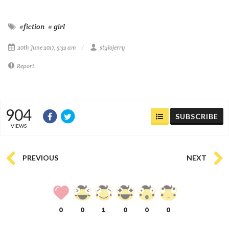
#fiction
# girl
20th June 2017, 5:32 am
stylojerry
Report
904
SUBSCRIBE
VIEWS
PREVIOUS
NEXT
0
0
1
0
0
0