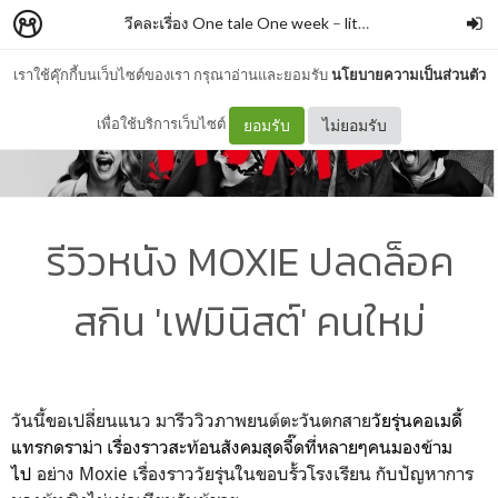
วีคละเรื่อง One tale One week
–
litta_ar
เราใช้คุ๊กกี้บนเว็บไซต์ของเรา กรุณาอ่านและยอมรับ
นโยบายความเป็นส่วนตัว
เพื่อใช้บริการเว็บไซต์
ยอมรับ
ไม่ยอมรับ
รีวิวหนัง MOXIE ปลดล็อค
สกิน 'เฟมินิสต์' คนใหม่
วันนี้ขอเปลี่ยนแนว มารีววิวภาพยนต์ตะวันตกสาย
วัยรุ่นคอเมดี้
แทรกดราม่า เรื่องราวสะท้อนสังคมสุดจี๊ดที่หลายๆคนมองข้าม
ไป
อย่าง Moxie เรื่องราววัยรุ่นในขอบรั้วโรงเรียน กับปัญหาการ