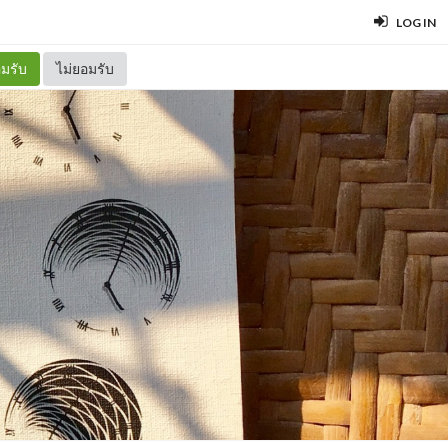
LOG IN
มรับ
ไม่ยอมรับ