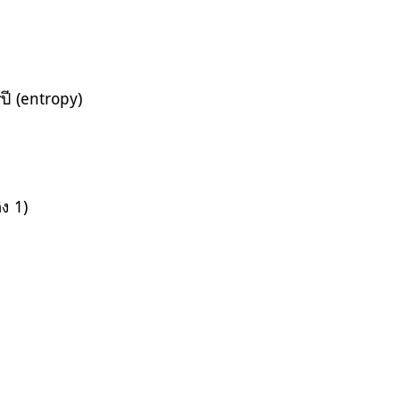
รปี (entropy)
ิง 1)
บ)