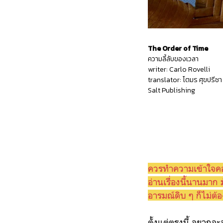
The Order of Time
ความลี้ลับของเวลา
writer: Carlo Rovelli
translator: โตมร ศุขปรีชา
Salt Publishing
ควรทำความเข้าใจคอนเ
อ่านเรื่องนี้นานมา
อารมณ์ดิบ ๆ ก็ไม่ต้
ตั้งแต่ตรงนี้
อยากจะอธ