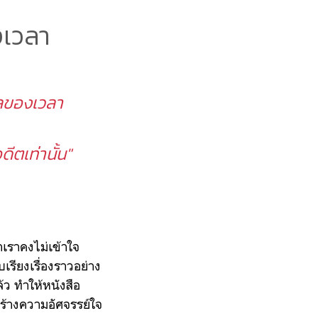
งเวลา
หลของเวลา
ีตเท่านั้น"
่าเราคงไม่เข้าใจ
บเรียงเรื่องราวอย่าง
ว ทำให้หนังสือ
่สร้างความอัศจรรย์ใจ