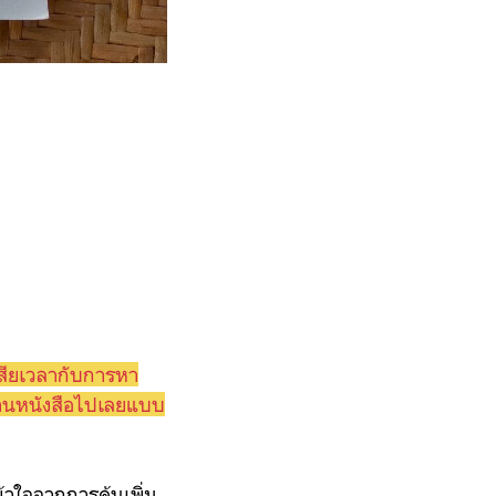
าเสียเวลากับการหา
อ่านหนังสือไปเลยแบบ
ข้าใจจากการค้นเพิ่ม