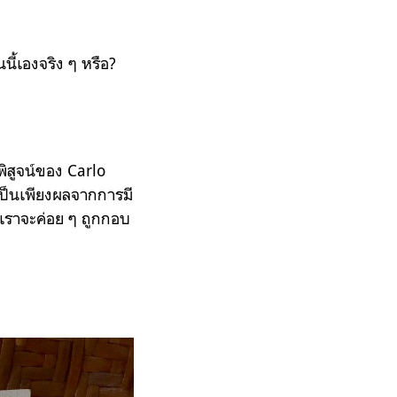
นี้เองจริง ๆ หรือ?
รพิสูจน์ของ Carlo
ป็นเพียงผลจากการมี
งเราจะค่อย ๆ ถูกกอบ