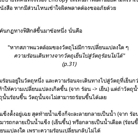
ังสือ หากมีส่วนไหนเข้าใจผิดพลาดต้องขออภัยด้วย
ค้นกฏทางฟิสิกส์ขึ้นมาข้อหนึ่ง นั่นคือ
"หากสภาพแวดล้อมของวัตถุไม่มีการเปลี่ยนแปลงใด ๆ
ความร้อนเดินทางจากวัตถุเย็นไปสู่วัตถุร้อนไม่ได้"
(p.31)
อนอยู่ในวัตถุหนึ่ง และความร้อนจะเดินทางไปสู่วัตถุที่เย็นกว่
ห้ความเปลี่ยนแปลงเกิดขึ้น (จาก ร้อน -> เย็น) แต่ถ้าวัตถุนั้
ุนั้นร้อนขึ้น วัตถุนั้นจะไม่สามารถร้อนขึ้นได้เลย
แข็งตั้งอยู่เฉย สุดท้ายน้ำแข็งก็จะละลายกลายเป็นน้ำ (จาก ร้อน
มารถกลายเป็นน้ำแข็ง (เย็นขึ้น) หรือกลายเป็นน้ำเดือด (ร้อนขึ
ี่ยนแปลงใด เพราะความร้อนเปลี่ยนกลับไม่ได้