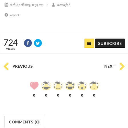
12th April 2019, 11:34 am
weawfah
Report
724
SUBSCRIBE
VIEWS
PREVIOUS
NEXT
0
0
0
0
0
0
COMMENTS
(
0)