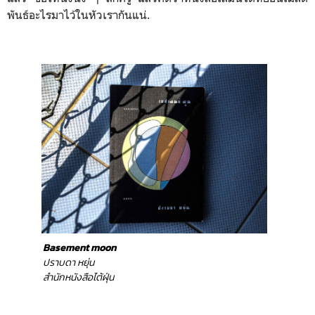
พันธ์อะไรมาไว้ในหัวเรากันแน่.
Basement moon
ปราบดา หยุ่น
สำนักหนังสือไต้ฝุ่น