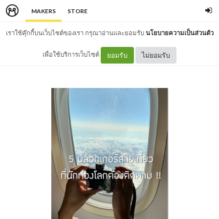
MAKERS
STORE
เราใช้คุ๊กกี้บนเว็บไซต์ของเรา กรุณาอ่านและยอมรับ
นโยบายความเป็นส่วนตัว
เพื่อใช้บริการเว็บไซต์
ยอมรับ
ไม่ยอมรับ