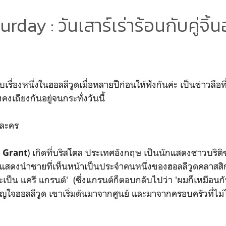
rday : วันเสาร์เร่าร้อนกับคู่จิ้
ซิบเรื่องหนึ่งในฮอลลีวูดเมื่อหลายปีก่อนให้ฟังกันค่ะ เป็นข่าวลือ
ังคงเถียงกันอยู่จนกระทั่งวันนี้
วละคร
) เกิดที่บริสโตล ประเทศอังกฤษ เป็นนักแสดงชาวบริติช-อ
y Grant
นักแสดงนำชายที่เห็นหน้าเป็นประจำคนหนึ่งของฮอลลีวูดคลาสส
ะเป็น แครี แกรนต์' (ซึ่งแกรนต์ก็ตอบกลับไปว่า 'ผมก็เหมือนกั
ญใจฮอลลีวูด เขาเริ่มต้นมาจากศูนย์ และมาจากครอบครัวที่ไม่ไ