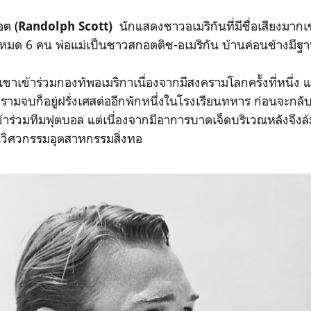
อต (
นักแสดงชาวอเมริกันที่มีชื่อเสียงมากเ
Randolph Scott)
ั้งหมด 6 คน พ่อแม่เป็นชาวสกอตติช-อเมริกัน บ้านค่อนข้างมีฐา
้าร่วมกองทัพอเมริกาเนื่องจากมีสงครามโลกครั้งที่หนึ่ง และ
รามจบก็อยู่ฝรั่งเศสต่ออีกพักหนึ่งในโรงเรียนทหาร ก่อนจะกลับ
าร่วมทีมฟุตบอล แต่เนื่องจากมีอาการบาดเจ็ดบริเวณหลังจึงล้
ยนวิศวกรรมอุตสาหกรรมสิ่งทอ