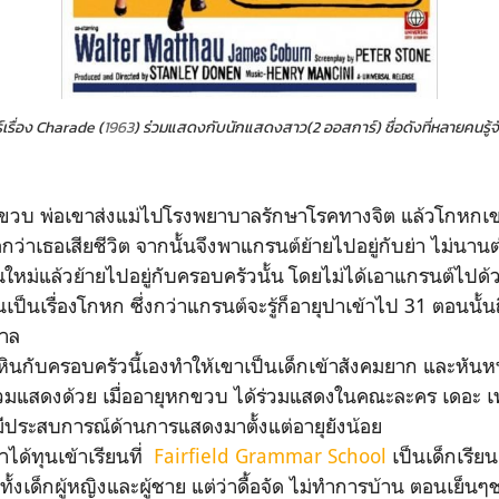
เรื่อง Charade
(
1963
) ร่วมแสดงกับนักแสดงสาว(2 ออสการ์) ชื่อดังที่หลายคนรู้จ
อเขาส่งแม่ไปโรงพยาบาลรักษาโรคทางจิต แล้วโกหกเขาว่า
กว่าเธอเสียชีวิต จากนั้นจึงพาแกรนต์ย้ายไปอยู่กับย่า ไม่นานต
หม่แล้วย้ายไปอยู่กับครอบครัวนั้น โดยไม่ได้เอาแกรนต์ไปด้วย อี
้นเป็นเรื่องโกหก ซึ่งกว่าแกรนต์จะรู้ก็อายุปาเข้าไป 31 ตอนนั้น
าล
รอบครัวนี้เองทำให้เขาเป็นเด็กเข้าสังคมยาก และหันหน
วมแสดงด้วย เมื่ออายุหกขวบ ได้ร่วมแสดงในคณะละคร เดอะ เ
ีประสบการณ์ด้านการแสดงมาตั้งแต่อายุยังน้อย
ุนเข้าเรียนที่
Fairfield Grammar School
เป็นเด็กเรียน
ั้งเด็กผู้หญิงและผู้ชาย แต่ว่าดื้อจัด ไม่ทำการบ้าน ตอนเย็