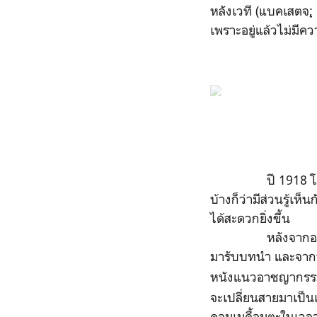
หลังเวที (แบคเสตจ;ฺ
เพราะอยู่แล้วไม่มีค
ปี 1918 โดนไล่ออ
บ้างก็ว่ามีส่วนรู้เ
ได้สะดวกยิ่งขึ้น
หลังจากออกจากโรง
มารับบทนำ และจากนั้
หนังแนวอาชญากรร
จะเปลี่ยนสายมาเป็นเ
คอมเมดี้อมตะในเวล