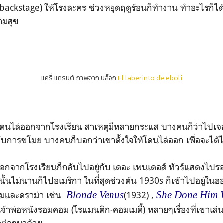
 backstage) ให้โรงละคร ช่วงหยุดฤดูร้อนก็ทำงาน ทำอะไรก็ได้ใ
วามสุข
แครี่ แกรนต์ ภาพจาก บล็อก
El laberinto de eboli
กจากโรงเรียน สาเหตุมีหลายกระแส บางคนก็ว่าไปเจออย
ห็นกับการขโมย บางคนก็บอกว่าเขาตั้งใจให้โดนไล่ออก เพื่อจะไ
เรียนก็กลับไปอยู่กับ เดอะ เพนเดอส์ ทัวร์แสดงไปรอบ 
นไม่นานก็ไปอเมริกา ในที่สุดช่วงต้น 1930s ก็เข้าไปอยู่ในฮอ
Blonde Venus
She Done Him 
มและดราม่า เช่น
(1932) ,
จ้าพ่อหนังรอมคอม (โรแมนติก-คอมเมดี้) หลายๆเรื่องที่เขาเล่นก็
าต่อๆมาด้วย