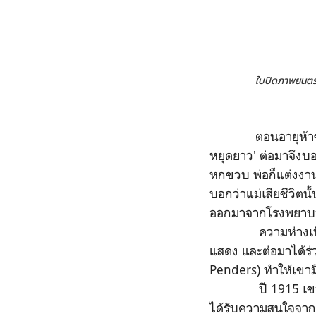
ใบปิดภ
าพยนตร์
ตอนอายุห้าขวบ พ่
หยุดยาว' ต่อมาจึงบอ
หกขวบ พ่อก็แต่งงานใ
บอกว่าแม่เสียชีวิตนั
ออกมาจากโรงพยาบ
ความห่างเหินกับค
แสดง และต่อมาได้ร่
Penders) ทำให้เขาม
ปี 1915 เขาได้ท
ได้รับความสนใจจากท