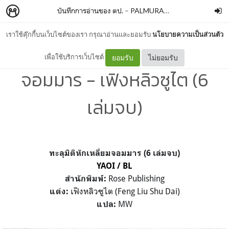
บันทึกการอ่านของ ตป.
–
PALMURARY
เราใช้คุ๊กกี้บนเว็บไซต์ของเรา กรุณาอ่านและยอมรับ
นโยบายความเป็นส่วนตัว
[YAOI/BL] ทะลุมิติหักเหลี่ยม
เพื่อใช้บริการเว็บไซต์
ยอมรับ
ไม่ยอมรับ
จอมมาร - เฟิงหลิวซูไต (6
เล่มจบ)
ทะลุมิติหักเหลี่ยมจอมมาร (6 เล่มจบ)
YAOI / BL
Rose Publishing
สำนักพิมพ์:
เฟิงหลิวซูไต (Feng Liu Shu Dai)
แต่ง:
MW
แปล: