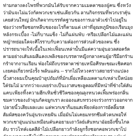
ท่ามกลางดงไพรที่พวกมันได้รับจากความเมตตาของผู้คน ซึ่งหวัง
ว่ามันจะไม่แว้งกัดพวกเขาเช่นเดียวกัน ลานกิจกรรมที่พวกเราคุ้น
เคยส่วนใหญ่ มักเกิดจากบรรทัดฐานของการเอาตัวเข้าไปอยู่ใน
ช่องว่างหรือซอกหลืบของอะไรก็ตามแต่ เท่าที่อุณหภูมิของเรือนมุง
หลังกระเบื้อง -ไม่ก็บานแข็ง -ไม่ก็แผ่นพับ -หรือเปลือกไม้และแผ่น
หญ้าหย่อมใดจะศิโรราบกับความต้องการส่วนตัวของตน ซึ่ง
ปรารถนาจะให้เนื้อในเฟะเฟื่อนเหล่านั้นมีแต่ความอุ่นอวลสอดรัด
ตามอย่างเส้นผมสีแดงเพลิงของบรรดาหญิงกลางคนผู้อารีมือกร้าน
กรำจากงานเรือน พ้องใฝ่ถึงบรรดาตาข่ายเหนือศีรษะขณะเชิดศอก
เงยคอเกี่ยวหนังรั้ง พลันแล่น -- รากไม้โหวงคราวสยายร่างแปลง
นิ้วสางผมเป็นคุณป้าอุปถัมภ์ที่มักเผื่อเหลือเมตตาแก่เหล่าเป็ดน้อย
ใต้ร่มไม้ มากกว่าจะเผยร่างเป็นเงาสนชะลูดลมที่มีหน้าที่ข้างใต้ส้น
แคบเพียงทิ้งความฮึกเหิมชั่วชีวิตของคุณลุงหนวดเฟิ้มพร่องกลิ่น
ขมคาวของเถ้าฉุนกัดจมูกเรา ละอองแสบทรวงจะร่วงกราวออกจาก
ปลายนิ้วเสียเผละเละ แต่พวกเขาก็แยแสเพียงต้องการอัดลิ้มรส
สัมผัสของควันอุ่นระเหยฝัน เมื่อมันไม่เคยแทรกซึมตัวตนพอให้
พวกเขาอุ่นแน่นเหมือนต้นคอยามเถาวัลย์เส้นหนาอ้อยอิ่งขึ้นไกล
ลับ ราวไทด์เฉดสีลำไม้เปลือกยาวกำลังผูกรั้งซอกคอพวกเขาไป