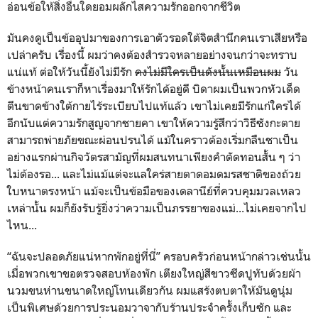
อ่อนข้อให้สิ่งอื่นใดยอมผลักไสความรักออกจากชีวิต
มันคงดูเป็นข้ออุปมาของการเอาตัวรอดใต้จิตสำนึกคนเราเสียหรือ
เปล่าครับ เรื่องนี้ ผมว่าคงต้องสำรวจหลายอย่างจนกว่าจะทราบ
แน่แท้ ต่อให้วันนี้ยังไม่มีรัก
คงไม่มีใครเป็นดังนั้นเหมือนผม
วัน
ข้างหน้าคนเราก็หาเรื่องมาให้รักได้อยู่ดี บิดาผมเป็นพวกหัวเด็ด
ตีนขาดข้างใต้กายไร้ระเบียบไปแท้แล้ว เขาไม่เคยมีรักแก่ใครได้
อีกนับแต่ความรักสูญจากชายคา เขาให้ความรู้สึกว่าวิธีซังกะตาย
สามารถพ่ายภัยขณะผ่อนปรนได้ แม้ในคราวต้องเริ่มกลืนชาเป็น
อย่างแรกผ่านกิจวัตรสามัญที่ผมสนทนาเพียงคำตัดทอนสั้น ๆ ว่า
ไม่ต้องรอ... และไม่แม้แต่จะแลใคร่สายตาดอมดมรสชาติของถ้วย
ใบหนาตรงหน้า แม้จะเป็นข้อมือของเดลานีย์ที่ควบคุมมวลเหลว
เหล่านั้น ผมก็ยังรับรู้ยิ่งว่าความเป็นภรรยาของแม่...ไม่เคยจากไป
ไหน...
“ฉันจะปลอดภัยแน่หากพักอยู่ที่นี่” ครอบครัวก่อนหน้ากล่าวเช่นนั้น
เมื่อพวกเขาขอตรวจสอบห้องพัก เตียงใหญ่สีขาวซีดปูทับด้วยผ้า
นวมขนห่านขนาดใหญ่โทนเดียวกัน ผมแสร้งตบตาให้มันดูนุ่ม
เป็นพิเศษด้วยการประนอมวาจากับร้านประจำครั้งเก็บซัก และ