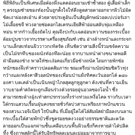
พิถีพิถันเป็นพิเศษเมื่อต้องผึ่งแดดอ่อนยามเช้าซ้ำสอง ตู้เสื้อผ้าเล็ก
ๆ ตรงมุมซ้ายของห้องนั้นถูกตั้งใจให้ดึงดูดสายตาออกจากผิวไม้อัด
ขัดเงาผ่องสะอ้าน ด้วยลายประตูอันเป็นสัญลักษณ์วอลเปเปอร์เถา
ไม้เลื้อยขจี พ่วงลายช่อดอกไฮเดรนเยียสีฟ้าอ่อนสลับพุ่มเหลือง
หม่น หากก้าวเยื้องถัดไป คุณจึงปะกับเฉดอ่อนหวานของกระเบื้อง
ล้อมปูนขาวจากบรรดาเครื่องสุขภัณฑ์ เช่น อ่างล้างหน้าและกระจก
บานเล็กสะท้อนผิววาวกะทัดรัด เห็นชัดว่าสามสิ่งนี้ร่วมขจัดความ
เป็นไม้รกทึบของผนังห้องทีละน้อย จากบานหน้าต่างขนาดพอดี
ฝ่ามือสองข้าง พาลให้ชะเง้อคอเกี่ยวมือข้างถนัด โถมกายพักข้อ
หนักของฝีเท้าคราวปลอดสัมภาระ ขณะตรึงม่านนัยน์ชมชิดวิวทุ่ง
กว้างและหลังคาสีวอลนัทของเพื่อนบ้านฝั่งทิศตะวันออกได้ ๑๘๐
องศา บดเคล้าเป็นเนินหญ้าไกลสุดลูกหูลูกตา ดังเช่นที่ความเย็น
วาบยามค่ำสงัดจะถูกเลือนร่วงด้วยรอยอุ่นอวลของไอน้ำ ซึ่ง
สามารถชะล้างอุ้งเท้าสกปรกรวมทั้งร่างท่วมเหงื่อไคล ราวกับเวลา
ใต้กระแสวนเรื้อนฝุ่นคงขยายชั่วกัลปวสานเพรียงภาพปักแขวน
ของสวนเวอจิเนียร์ โรบินสัน ที่เมื่อผู้ใดได้ไล้สัมผัสฝ่ามือลงบนลาน
กระเบื้องใต้สายฟักบัวซึ่งขูดรอยขดงวงอย่างธรรมชาติและตวัด
ลายออกเป็นแฉกผ่านชั้นเคลือบบนพื้นผิวแข็งก็คงหายล้าได้ปลิด
ทิ้ง ซึ่งภาพสลักนี้ได้รับอิทธิพลละมุนละม่อมมาจากการฉาบ