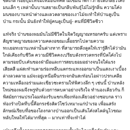
ขัดเกลารอยบุ๋มให้จมเหมือนทิศตามเข็มนาฬิกา ภายใต้เกลียวโค้ง
มนเล็ก ๆ เหล่านั้นบานสยายเป็นกลีบพันธุ์ไม้ไม่รู้กลิ่น ความโค้ง
มนของบานหน้าต่างและลวดลายของเงาไม้จะทำให้บ้านดูเป็น
บ้าน กระนั้น มันยังทำให้ผู้คนดูเป็นผู้- คนที่มีชีวิตชีวา
แท้จริง บ้านของผมมันไม่มีชีวิตในจิตวิญญาณหรอกครับ แต่เพราะ
สัญชาตญาณของความคดงอขณะเลื้อยรกไปตามความ
ทะเยอทะยานเหล่านั้นต่างหาก ที่สามารถดึงดูดให้เรารู้สึกได้ว่ามัน
ใกล้เคียงกับชีวิต ความมีชีวิตคงเปรียบดังทรวดทรงที่บิดโค้งไป
ตามรอยบีบเค้นของฝ่ามือและการสยบยอมอย่างจนใจใต้แรง
เสียดสี แผ่สะท้านตามร่องหลืบแตกระแหงออกมาเป็นแสงเงาเบื้อง
ล่างลวดลาย แม้จะอยู่เหนือผืนกระจกอันสะท้อนไอผ่าวปรกเคลีย
ความเหลืองอร่ามและเขียวชะครามให้พิศวงลึก ๆ เช่นนี้ บ้านหลัง
ใหม่ของผมจึงพรูทับด้วยการตบตาอย่างจริงใจ ทำนองเดียวกัน ก็
พิสมัยการแปรงโฉมห้องรับแขกเพียงห้องเดียวอย่างชอบกล ราว
ห้องร้างปิดทึบนี้คือกรงขังสัตว์โชว์เหมาะแก่บำเรอ เพื่อแสร้ง
ลักษณ์เรียบทื่อของโถงกลางบ้านออกเป็นเส้นโค้งสไตล์นูโวขณะ
หลับใหลให้ได้มากที่สุด -- มากเท่าที่จะทำได้