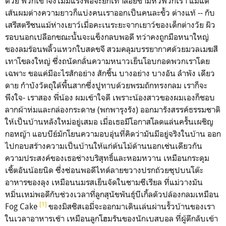
ด้วย พวกเขาจึงไม่มีแรงพอจะยกเท้าลอยข้ามหัวพวกเรา แม้แต่
เส้นผมต่างความยาวก็แบ่งคนเราออกเป็นคนละขั้ว ต่างแท้ -- กับ
เสรีสตรีชนแม้ห่างเยาว์เมื่อคะเนระยะจากเยาว์ของเด็กต่างวัย ผิว
รอบนอกเปลือกขณะนั้นจะแข็งกลบพอดี ทว่าคงถูกมือหนาใหญ่
ของลมร้อนพลิ้วแหวกใบสดขจี สวมคลุมบรรยากาศด้วยมวลเมฆสี
เทาโขลงใหญ่ ซึ่งถนัดกลั่นความหนาวเย็นโอบกอดพวกเราโดย
เฉพาะ ขอแค่มีอะไรสักอย่าง สักชิ้น บางอย่าง บางอัน ลำพัง เดียว
ดาย กำบังวัตถุใต้พื้นสากซึ่งปูทาบด้วยพรมถักทรงกลม เราก็จะ
พึงใจ- เราสอง พี่น้อง ผมเข้าใจดี เพราะน้องสาวของผมเองก็ชอบ
ลากผ้าห่มและกล่องกระดาษ (พกพารุงรัง) ออกมารังสรรค์ธรรมชาติ
ให้เป็นบ้านหลังใหม่อยู่เสมอ เมื่อเธอมีโอกาสโลดแล่นครั้นเผชิญ
กอหญ้า แอบบีย์มักโยนความอบอุ่นที่คิดว่ามันมีอยู่จริงในบ้าน ออก
ไปกอบสร้างความเป็นบ้านให้แก่ต้นไม้ด้านนอกเช่นเดียวกัน
ความประสงค์ของเธอช่างบริสุทธิ์และหอมหวาน เหมือนกระดุม
เชิ้ตอันน้อยนิด ซึ่งซ่อนพอดีไทด์ลายขวางปรกถ้วยซุปบนโต๊ะ
อาหารของลุง เหมือนนมรสเย็นจัดในชามซีเรียล ที่แม่วางมัน
หมิ่นเหม่พอดีกับช่วงเวลาที่ลูกสุนัขพันธุ์บีเกิ้ลตัวปล้องกลมเหมือน
[1]
Fog Cake
ของมิสซิสเอมี่จะออกมาเดินเล่นผ่านรั้วบ้านของเรา
ในเวลาอาหารเช้า เหมือนลูกโฮมรันของนักเบสบอล ที่ผู้ตีกลับเข้า