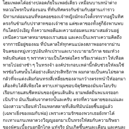
โฮมเพลตได้อย่างปลอดภัยในเพลย์เดียว เหมือนบานหน้าต่าง
หลวมโพรกในห้องนอน ที่หันทิศตรงกันข้ามกับสุสานเก่าราว
นิทานกล่อมนอนที่หอคอยของเจ้าหญิงมักจงใจตั้งรกรากอยู่ในทิศ
ตรงกันข้ามกับปราสาทของเจ้าชาย แต่ชะตาของทั้งคู่ก็ยังพานพบ
กันโดยบังเอิญ ทั้งความพอดีและความถ่อมตนเหมาะสมล้วนอยู่
เหนือความคาดหมายของเราเสมอ และคงเป็นเพราะความคิดถึง
จากการมีอยู่ของผม ที่บันดาลให้ทุกคนแปลงสภาพออกจากม่าน
จินตของหมู่เทวรูปอันหักเปราะและบางเบายามวิกาล ขณะห้วง
หลับฝันค่อย ๆ พรากความเป็นใครต่อใคร หรือเราต่อเรา ให้เหือด
หายไปอย่างช้า ๆ ในทรงจำ องค์ประกอบเหล่านี้กลับช่วยให้ผมใช้
พรข้อวิเศษนั้นได้อย่างเต็มประสิทธิภาพ ผมกลายเป็นคนไม่ขลาด
กลัวที่จะแต่งเติมก้อนทรงสี่เหลี่ยมของลานกว้างตรงหน้าให้ออกมา
เคืองคับได้ดีเพียงใด ตราบเท่ามุมขอบจัตุรัสของมันจะโอบรับ
เรือนกายแสนชืดหม่นของผู้คนเดินดิน ยามพลัดถิ่นพเนจรออก
เนินร้าง มันเริ่มต้นจากตรงนั้นละครับ ตรงที่ความตายของแม่และ
น้องสาวมาเยือนหัวใจแหลกสลายที่เดิมทีมันน้อยชิ้นอยู่แล้ว
(เฉพาะยิ่งของผมกับพ่อ) เพราะความรักของพวกเธอยังหาได้
กะเทาะแกนเหลาดวงวิญญูออกมาเป็นทรงให้สมกับความริษยา
ของผู้คนเบื้องนอกอีกไกล แท้จริง มันเกิดขึ้นคนละเดือน และคนละ