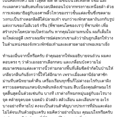
เน้นคลึงทั้งความยาวสุดสายตาตามขั้นบันไดเหล็กดำเข้ม และ
กะเผลกความสับสนทั้งมวลปลิดถอนไปจากทรงกายเหนื่อยล้า ด้วย
การเพ่งสมาธิอยู่กับองศาพลิ้วไหวของราวขั้นแต่ละขั้นซึ่งขดตาม
วงกบเป็นร่างดอกลิลลีใต้ปลายเท้า จนกว่าจะพักสายตางันงกกับรูป
แต่งงานของโอลิเวอร์ กรีน (พี่ชายคนโตของเรา) ที่ชานพัก เพื่อ
สร้างประโยคปลายเปิดร่วมกัน หากคุณไม่ถามหนนั้น ผมก็เต็มใจ
จะโพล่งอยู่ดี เพราะผมพิจารณ์ต่อพวกเขาแล้วว่ามันถูกเลือกให้วาง
ในตำแหน่งของจังหวะพักข้อเท้าและละสายตาอย่างพอเหมาะยิ่ง
ทำนองอื่นจากนี้หรือครับ ถ้าคุณอยากให้ผมอธิบายจนถ้วน ผมคง
ตอบตรง ๆ ว่าตัวเองอยากเลือกกลบ และเกลื่อนบังความไม่
สมมาตรของแต่ละตารางนิ้วท่ามกลางพื้นที่เต็มขีดจำกัดในบ้านให้
เกลียวกลืนกันยิ่งกว่านี้ให้ได้อีกมาก เพราะเมื่อเดลานีย์อาสาชัก
ม่านทึบสนิทยามค่ำคืน เครื่องเรือนทุกชิ้นก็ไม่ต่างอะไรกับเตาผิง
คราวมอดขอนแกลบฉับพลันหลังเข้านอน สืบเนื่องคุณลักษณะไร้
จุดสิ้นสุดนั้นด้วยเช่นกัน บางที เราต่างก็หมกหมุ่นอยู่กับอะไรบาง
จุด คล้ายจุดบอด บอดมัว มัวสลัว สลัวเลือน และเลือนหาย อะไร
บางอย่างที่หายไป คงจะเป็นส่วนสำคัญบางประการที่มันแตะต้อง
ไม่ได้จนเกินตัวอยู่นะครับ ผมคิดว่าอย่างนั้นนะ คุณแน่ใจหรือครับ