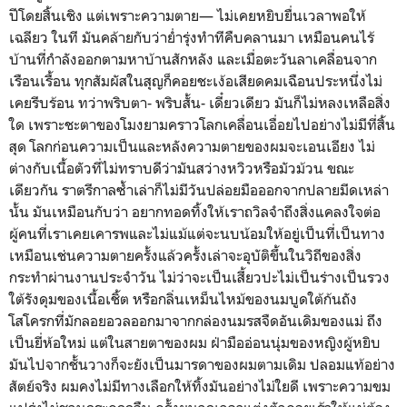
ปีโดยสิ้นเชิง แต่เพราะความตาย— ไม่เคยหยิบยื่นเวลาพอให้
เฉลียว ในที มันคล้ายกับว่าย่ำรุ่งทำทีคืบคลานมา เหมือนคนไร้
บ้านที่กำลังออกตามหาบ้านสักหลัง และเมื่อตะวันลาเคลื่อนจาก
เรือนเรื้อน ทุกสัมผัสในสุญก็คอยชะเง้อเสียดคมเฉือนประหนึ่งไม่
เคยรีบร้อน ทว่าพริบตา- พริบสั้น- เดี๋ยวเดียว มันก็ไม่หลงเหลือสิ่ง
ใด เพราะชะตาของโมงยามคราวโลกเคลื่อนเอื่อยไปอย่างไม่มีที่สิ้น
สุด โลกก่อนความเป็นและหลังความตายของผมจะเอนเอียง ไม่
ต่างกับเนื้อตัวที่ไม่ทราบดีว่ามันสว่างหวิวหรือมัวม้วน ขณะ
เดียวกัน ราตรีกาลซ้ำเล่าก็ไม่มีวันปล่อยมือออกจากปลายมีดเหล่า
นั้น มันเหมือนกับว่า อยากทอดทิ้งให้เราถวิลจำถึงสิ่งแคลงใจต่อ
ผู้คนที่เราเคยเคารพและไม่แม้แต่จะนบน้อมให้อยู่เป็นที่เป็นทาง
เหมือนเช่นความตายครั้งแล้วครั้งเล่าจะอุบัติขึ้นในวิถีของสิ่ง
กระทำผ่านงานประจำวัน ไม่ว่าจะเป็นเสี้ยวปะไม่เป็นร่างเป็นรวง
ใต้รังดุมของเนื้อเชิ้ต หรือกลิ่นเหม็นไหม้ของนมบูดใต้ก้นถัง
โสโครกที่มักลอยอวลออกมาจากกล่องนมรสจืดอันเดิมของแม่ ถึง
เป็นยี่ห้อใหม่ แต่ในสายตาของผม ฝ่ามืออ่อนนุ่มของหญิงผู้หยิบ
มันไปจากชั้นวางก็จะยังเป็นมารดาของผมตามเดิม ปลอมแท้อย่าง
สัตย์จริง ผมคงไม่มีทางเลือกให้ทิ้งมันอย่างไม่ใยดี เพราะความขม