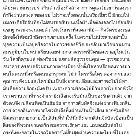
แปร่งไม่ชวนกระดกกลืน ครั้งผนวกเวลาแต่งตัวคอยเร้าให้แม่ต้อง
เลี่ยงความกระเปร่าเกินตัวเนื่องกิจล้าจากการดูแลวัยเยาว์ของเรา
ก่ำกึ่งผ่านดวงตาของผม ไม่ว่าจะทั้งตอนนั้นหรือเสี้ยวนี้ มักถมให้
ผมกระตือรือร้นที่จะไม่สนรอยยับบนเนื้อผ้าเมื่อต้องออกไปต้อนรับ
แขกฐาพเนจรจนเคยตัว ไม่เว้นกระทั่งเดลานีย์— กิจวัตรของเธอ
มักพลั้งให้ผมนึกถึงพวกเขาบ่อยครั้ง ในความไม่ประสาเหล่านั้น
ทุกความเป็นอยู่หรือจากไปถาวรของชีวิต จะกลับมาเวียนวนผ่าน
สมรภูมิบนใบหน้าเรียบเฉยท่ามกลางสรรพชีวิตของเราอยู่ไม่เว้น
วัน ใครก็ตามแต่ พ่อหรือผม แขกผลัดธุระเช่นคุณ — ธุระของนาย
ธนาคาร ครอบครัวผ่อนกายต่างเมือง ทั้งตั้งใจหาหรือหลงทางมา
คนใดคนหนึ่งหรือคนนอกทุกคน ไม่ว่าใครหรือใคร ต่อจากผมและ
คุณ กระทั่งผมและใคร มันเป็นสิ่งยากจะเลี่ยงและยากจะไม่ใฝ่หา
มันคือความรักละมังครับ เพราะความรักจะไม่มีวันตายไปจากหัวใจ
เรา ตราบเท่าที่ทรงจำเรายังเลือกจะรับมันเป็นของรักส่วนตัว จาก
ตัวตนจึงเปลี่ยนทิศเป็นสัมผัส จากการสัมผัสจึงแฝงฝากเพียงกลิ่น
กาย จากกลิ่นกายพาลไขว่ฝันจึงทิ้งผ่านเป็นน้ำเสียง จากซุ้มเสียง
จึงละลายหายกลายเป็นสีสันที่ทำให้นึกถึง จากสีสันจึงบิดเบือนเป็น
สิ่งของที่พวกเขาเคยรัก ผมควรจะรักษาและ...ถนอมมันต่อไป
กระทั่งตะกลามในวรถวิลอย่างไม่สิ้นสุดผ่านความละโมบที่ไม่เคย