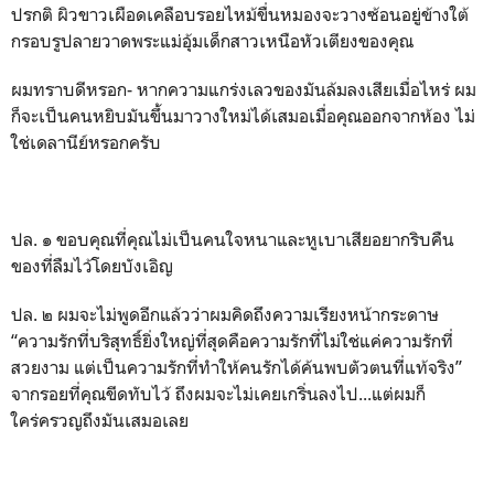
ปรกติ ผิวขาวเผือดเคลือบรอยไหม้ขื่นหมองจะวางซ้อนอยู่ข้างใต้
กรอบรูปลายวาดพระแม่อุ้มเด็กสาวเหนือหัวเตียงของคุณ
ผมทราบดีหรอก- หากความแกร่งเลวของมันล้มลงเสียเมื่อไหร่ ผม
ก็จะเป็นคนหยิบมันขึ้นมาวางใหม่ได้เสมอเมื่อคุณออกจากห้อง ไม่
ใช่เดลานีย์หรอกครับ
ปล. ๑ ขอบคุณที่คุณไม่เป็นคนใจหนาและหูเบาเสียอยากริบคืน
ของที่ลืมไว้โดยบังเอิญ
ปล. ๒ ผมจะไม่พูดอีกแล้วว่าผมคิดถึงความเรียงหน้ากระดาษ
“ความรักที่บริสุทธิ์ยิ่งใหญ่ที่สุดคือความรักที่ไม่ใช่แค่ความรักที่
สวยงาม แต่เป็นความรักที่ทำให้คนรักได้ค้นพบตัวตนที่แท้จริง”
จากรอยที่คุณขีดทับไว้ ถึงผมจะไม่เคยเกริ่นลงไป...แต่ผมก็
ใคร่ครวญถึงมันเสมอเลย