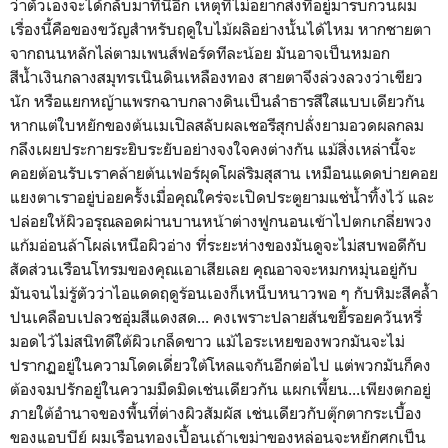
ว่าตัวเองจะได้กลับมาที่นี่อีก เหตุที่ไม่อยากส่งที่อยู่มารบกวนผม
เรื่องนี้คือของขวัญสำหรับฤดูใบไม้ผลิอย่างนั้นได้ไหม หากชายตา
จากถนนหลักไล่ตามเพนส์ฟอร์ดทีละน้อย มันอาจเป็นหมอก
สีน้ำเงินกลางสมุทรเนินดินเหลืองทอง สายตาจึงล่วงลวงว่าเขียว
นัก หรือแยกหญ้าแพรกฉาบกลางดินเป็นลำธารสีใสแบบเดียวกัน
หากแต่ใบหยักของต้นเมเปิลสลับผลเชอรีสุกปลั่งยามอวดผลกลม
กลึงเผยประกายระยิบระยับอย่างจงใจคงต่างกัน แม้สิ่งเหล่านี้จะ
คอยต้อนรับเราคล้ายต้นเฟอร์ผุดโผล่ริมสุสาน เหมือนแดดบ่ายคอย
แยงตาเราอยู่บ่อยครั้งเมื่อคุณใคร่จะเปิดประตูยามแช่น้ำทิ้งไว้ และ
ปล่อยให้ผิวอรุณลอดผ่านบานหน้าต่างฟูกนอนเข้าไปตกเกลี่ยพวง
แก้มอ่อนล้าโผล่เหนือผิวอ่าง ที่ระยะห่างของมันดูจะไม่สบพอดีกับ
สัดส่วนเรือนโทรมของคุณเอาเสียเลย คุณอาจจะหมกหมุ่นอยู่กับ
มันจนไม่รู้ตัวว่าไอแดดฤดูร้อนเองก็เหน็บหนาวพอ ๆ กับหิมะสีคล้ำ
ปนเคลือบเปลวชอุ่มสีแดงสด... คงเพราะปลายส้นขยี้รอยควันหรี่
มอดไว้ไม่สนิทดีใต้ผิวเกล็ดขาว แม้ไอระเหยของพวกมันจะไม่
ปรากฏอยู่ในความโดดเดี่ยวใต้โหลแจกันอีกต่อไป แต่พวกมันก็คง
ต้องจมปรักอยู่ในความมืดมิดเช่นเดียวกัน แผกเพี้ยน...เพียงตกอยู่
ภายใต้อำนาจของพื้นที่ต่างผิวสัมผัส เช่นเดียวกับตุ๊กตากระเบื้อง
ของแอบบีย์ ผมเรือนทองเปื้อนเถ้าเขม่าของหล่อนจะหยักศกเป็น