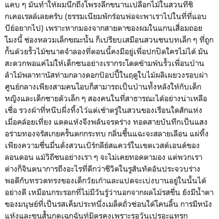
แคบ ๆ มันทำให้ผมนึกถึงโพรงลึกขนานเปลือกไม้ในสวนที่ชิ
กเคอเรลล์เลยครับ (ธรรมเนียมพักร้อนพ่อจะพาเราไปในที่ที่แอบ
บีย์อยากไป) เพราะหากมองจากสายตาของผมในแกนเสื่อมถอย
โมงนี้ ช่องหลวมเล็กขณะนั้น ก็เปรียบเสมือนสวนชนบทเล็ก ๆ ที่ถูก
กั้นด้วยรั้วไม้ขนาดจำลองที่ตอนนี้คงมีอยู่เพื่อปกปิดใครไม่ได้ มัน
สะดวกพอแค่ไม่ให้เด็กซนอย่างเรากระโดดข้ามพ้นรั้วเพื่อนบ้าน
ลำไม้พลาทานัสท่ามกลางดอกป๊อปปี้ในฤดูใบไม้ผลิเผยวงรอบผ่า
ศูนย์กลางเพียงสามคนโอบก็สามารถเป็นบ้านทั้งหลังให้กับเด็ก
หญิงและเด็กชายตัวเล็ก ๆ สองคนในที่สาธารณะได้อย่างน่าเหลือ
เชื่อ รวงผ้าที่หนีบผึ่งทิ้งไว้แต่เช้าตรู่ในสวนของเรือนใดสักแห่ง
เมื่อคล้อยเที่ยง แดดแห้งจึงพลันจรดร่าง ทอดสายบันทึกเป็นแสง
อร่ามทองจรัสเกยครั้นตกกระทบ กลิ่นชื้นแฉะจะสลายเลือน แผ่ทิ้ง
เพียงความชื่นมื่นดั่งสวนเบิร์กลีย์สแควร์ในเขตเวสต์เอนด์ของ
ลอนดอน แม้วิถีชนอย่างเรา ๆ จะไม่เคยทอดตามอง แต่พวกเรา
ต่างก็จินตนาการถึงอะไรที่ดีกว่าชีวิตในรูสันทัดอันประจวบร่าง
พอดีกับทรวดทรงของเด็กวัยเก้าและแปดจะเบ่งบานอยู่ในนั้นได้
อย่างดี เหมือนกระรอกที่ไม่มีวันรู้ว่านอกจากผลไม้รสขื่น ยังมีน้ำตา
ของมนุษย์ที่เป็นรสเค็มประหนึ่งเมล็ดถั่วซ่อนใต้โคนลิ้น การมีหนัง
แห้งและขนสั้นกุดเฉกฉันท์มิตรคงเพราะรอวันเปรอะแทรก