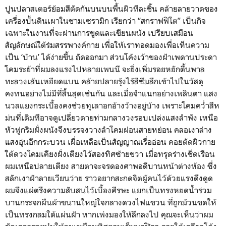
ปูนปลาสเตอร์ย้อมสีตัดกันบนบนพื้นผิวทีละชิ้น คล้ายลายวาดของ
เครื่องปั้นดินเผาในชามเซรามิก เรียกว่า “สกราฟฟิโต” เป็นกิจ
เฉพาะในงานที่จะผ่านการขูดและเขียนผนัง เปรียบเสมือน
สัญลักษณ์ใต้ร่มสรรพางค์กาย เพื่อให้เราทอดมองเพื่อเห็นความ
เป็น ‘บ้าน’ ได้ง่ายขึ้น ถัดออกมา ส่วนโค้งเว้าของฝ้าเพดานประดา
โคมระย้าที่ผมลงแรงไปหลายเพนนี จะยิ่งเพิ่มรอยหยักตื้นพาล
ทะลวงเส้นเหยียดแบน คล้ายปลายรุ้งไร้สีซึมลึกเข้าไปในวัสดุ
คงทนอย่างไม่มีที่สิ้นสุดเช่นกัน และเมื่อจำแนกอย่างเพลินตา แสง
นวลแยงกระเบื้องคงช่วยทุเลาอกอ้างว้างอยู่บ้าง เพราะโคมคว่ำสีห
ม่นที่เดิมทีอาจดูเปลี่ยวดายท่ามกลางวงรอบเปล่งแสงลำพัง เหนือ
หัวฟูกริมฝั่งผนังจึงบรรจงวางลำโคมผ่อนสายหย่อน คลอเงาล่าง
แสงอุ่นอีกกระบวน เผื่อเหลือเป็นสัญญาณเรื่ออ่อน คอยตัดผิวกาย
ใต้ดวงโคมเคียงฝั่งเตียงไว้สองทิศซ้ายขวา เมื่อทรุดร่างเช็ดเรือน
ผมเหนือปลายเตียง สายตาจะจรดองศาพอดีบานหน้าต่างห้อง ซึ่ง
สลักเงาฝ้าลายเวียนว่าย ราวอยากสะกดจิตผู้คนไว้ด้วยแรงดึงดูด
ผมจึงแผ่ตรึงความสับสนไว้เบื้องศีรษะ แยกเป็นทรงหยดน้ำร่วม
บานกระจกผืนผ้าขนานใหญ่ใจกลางดวงไฟแขวน ที่ถูกม้วนขดให้
เป็นทรงกลมใต้แผ่นฝ้า หากเพ่งมองให้ลึกลงไป คุณจะเห็นว่าผม