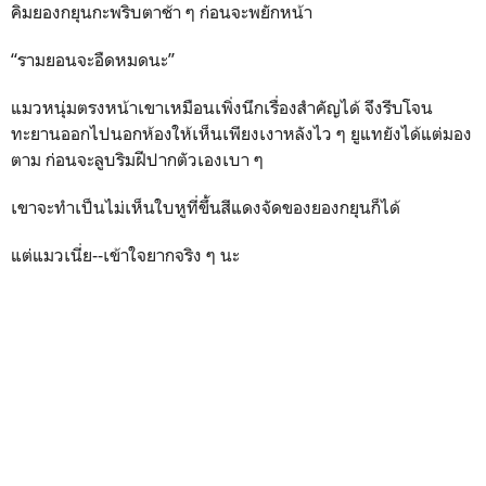
คิมยองกยุนกะพริบตาช้า ๆ ก่อนจะพยักหน้า
“รามยอนจะอืดหมดนะ”
แมวหนุ่มตรงหน้าเขาเหมือนเพิ่งนึกเรื่องสำคัญได้ จึงรีบโจน
ทะยานออกไปนอกห้องให้เห็นเพียงเงาหลังไว ๆ ยูแทยังได้แต่มอง
ตาม ก่อนจะลูบริมฝีปากตัวเองเบา ๆ
เขาจะทำเป็นไม่เห็นใบหูที่ขึ้นสีแดงจัดของยองกยุนก็ได้
แต่แมวเนี่ย--เข้าใจยากจริง ๆ นะ