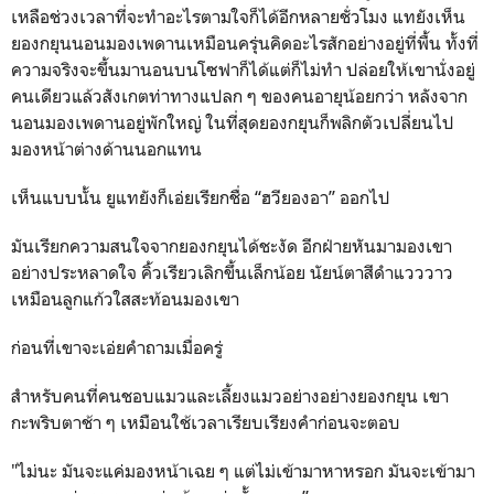
เหลือช่วงเวลาที่จะทำอะไรตามใจก็ได้อีกหลายชั่วโมง แทยังเห็น
ยองกยุนนอนมองเพดานเหมือนครุ่นคิดอะไรสักอย่างอยู่ที่พื้น ทั้งที่
ความจริงจะขึ้นมานอนบนโซฟาก็ได้แต่ก็ไม่ทำ ปล่อยให้เขานั่งอยู่
คนเดียวแล้วสังเกตท่าทางแปลก ๆ ของคนอายุน้อยกว่า หลังจาก
นอนมองเพดานอยู่พักใหญ่ ในที่สุดยองกยุนก็พลิกตัวเปลี่ยนไป
มองหน้าต่างด้านนอกแทน
เห็นแบบนั้น ยูแทยังก็เอ่ยเรียกชื่อ “ฮวียองอา” ออกไป
มันเรียกความสนใจจากยองกยุนได้ชะงัด อีกฝ่ายหันมามองเขา
อย่างประหลาดใจ คิ้วเรียวเลิกขึ้นเล็กน้อย นัยน์ตาสีดำแวววาว
เหมือนลูกแก้วใสสะท้อนมองเขา
ก่อนที่เขาจะเอ่ยคำถามเมื่อครู่
สำหรับคนที่คนชอบแมวและเลี้ยงแมวอย่างอย่างยองกยุน เขา
กะพริบตาช้า ๆ เหมือนใช้เวลาเรียบเรียงคำก่อนจะตอบ
"ไม่นะ มันจะแค่มองหน้าเฉย ๆ แต่ไม่เข้ามาหาหรอก มันจะเข้ามา