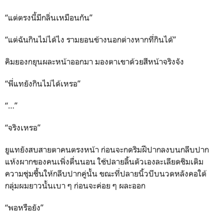
“แต่ตรงนี้มีกลิ่นเหมือนกัน”
“แต่ฉันกินไม่ได้ไง รามยอนข้างนอกต่างหากที่กินได้”
คิมยองกยุนผละหน้าออกมา มองตาเขาด้วยสีหน้าจริงจัง
“พี่แทยังกินไม่ได้เหรอ”
“…”
“จริงเหรอ”
ยูแทยังสบสายตาคนตรงหน้า ก่อนจะกดริมฝีปากลงบนกลีบปาก
แห้งผากของคนเพิ่งตื่นนอน ใช้ปลายลิ้นตัวเองละเลียดชิมเติม
ความชุ่มชื้นให้กลีบปากคู่นั้น ขณะที่ปลายนิ้วบีบนวดหลังคอใต้
กลุ่มผมยาวนั้นเบา ๆ ก่อนจะค่อย ๆ ผละออก
“พอหรือยัง”