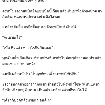
รักดี
เหมือนแมวจริง ๆ ด้วย
ครู่หนึ่ง ยองกยุนบิดยืดแขนบิดขี้เกียจ แล้วเดินมาทิ้งตัวลงข้างเขา
ล้มตัวลงนอนบนตักเขาอย่างถือวิสาสะ
แทยังขยับยิ้ม ยกมือขึ้นลูบผมอีกฝ่ายโดยอัตโนมัติ
“จะเอาอะไร”
“เบื่อ หิวแล้ว หาอะไรกินกันเถอะ”
พูดด้วยน้ำเสียงติดจะอ้อนอย่างที่เจ้าตัวไม่ค่อยรู้ตัวว่าชอบทำ แล้ว
มองเขาอย่างคาดหวัง
คนฟังพยักหน้ารับ “งั้นลุกก่อน เดี๋ยวหาอะไรให้กิน”
ยองกยุนถดตัวออกจากตักเขา ย้ายหัวไปพิงพนักโซฟาแทนแต่ขา
ยังพับเพียบอยู่ด้านบน เห็นแล้วแทยังอดส่ายศีรษะไม่ได้
“เดี๋ยวก็ปวดหลังหรอก นอนดี ๆ”