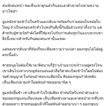
คนฟังย่นหน้า พอเห็นเขาลุกแล้วก็นอนเอาตัวพาดไปตามความ
ยาวโซฟา
ยูแทยังหายเข้าไปในครัวและกลับมาพร้อมกับรามยอนในหม้อใบ
ใหญ่ ถ้าเป็นครอบครัวทั่วไปคงกินสิ่งนี้กันอิ่มถ้วนหน้าทั้งบ้าน แต่
สำหรับผู้ชายวัยกำลังโตที่ใช้แรงไปกับการเต้นทุกวันแบบพวกเขา
สิ่งนี้เหมาะสำหรับกินสองคนเท่านั้นแหละ
แต่พอเขากลับมาที่ห้องก็พบเพียงความว่างเปล่า ยองกยุนไม่ได้อยู่
ตรงนี้แล้ว
ชายหนุ่มไม่ต้องใช้เวลาคิดนานก็รู้ว่าเจ้าแมวประจำวงอยู่ตรงไหน
เขาเดินไปเคาะประตูห้องนอนแล้วถือวิสาสะเปิดเข้าไปโดยไม่ต้อง
รอคำอนุญาต ในก้อนผ้าห่มบนเตียงนั้น คิมยองกยุนกำลังหลับ
เห็นเพียงปลายเท้าโผล่พ้นผ้าห่มออกมานิด ๆ
ยูแทยังยิ้มขำ เขาเดินเข้าไปใกล้เตียง ผ้าห่มปิดใบหน้าส่วนล่าง
ของยองกยุนจนเกือบหมด เห็นเพียงช่วงตาและลาดหน้าผากที่ปรก
ด้วยผมยาว ชายหนุ่มลูบผิวที่โผล่พ้นผ้าออกมาเบา ๆ ยองกยุนบ่