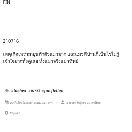
FIN
210716
เหตุเกิดเพราะกยุนทำตัวแมวมาก และแมวที่บ้านก็เป็นไรไม่รู้
เข้าใจยากทั้งคู่เลย ทั้งแมวจริงแมวทิพย์
#taehwi
#แทฮวี
#fan fiction
20th September 2021, 5:23 pm
a week before valentine
Report