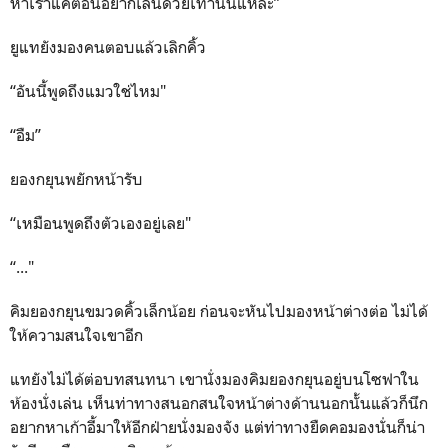
หาเราแค่ตอนอยากเล่นด้วยเท่านั้นแหละ”
ยูแทยังมองคนตอบแล้วเลิกคิ้ว
“อันนี้พูดถึงแมวใช่ไหม"
“อืม”
ยองกยุนพยักหน้ารับ
“เหมือนพูดถึงตัวเองอยู่เลย"
“..."
คิมยองกยุนขมวดคิ้วเล็กน้อย ก่อนจะหันไปมองหน้าต่างต่อ ไม่ได้
ให้ความสนใจเขาอีก
แทยังไม่ได้ต่อบทสนทนา เขานั่งมองคิมยองกยุนอยู่บนโซฟาใน
ห้องนั่งเล่น เห็นท่าทางสนอกสนใจหน้าต่างด้านนอกนั้นแล้วก็นึก
อยากหาเก้าอี้มาให้อีกฝ่ายนั่งมองจัง แต่ท่าทางยืดคอมองนั่นก็น่า