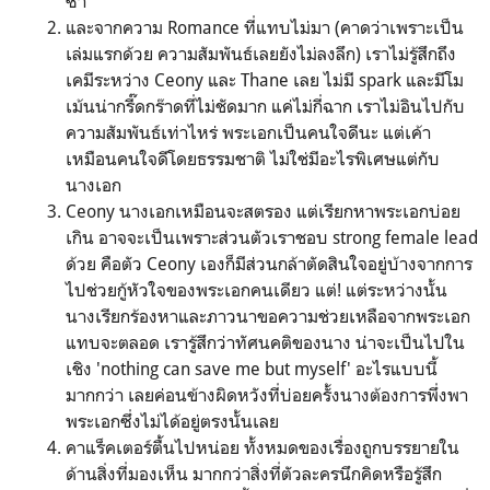
ซ้ำ
และจากความ Romance ที่แทบไม่มา (คาดว่าเพราะเป็น
เล่มแรกด้วย ความสัมพันธ์เลยยังไม่ลงลึก) เราไม่รู้สึกถึง
เคมีระหว่าง Ceony และ Thane เลย ไม่มี spark และมีโม
เม้นน่ากรี๊ดกร๊าดที่ไม่ชัดมาก แค่ไม่กี่ฉาก เราไม่อินไปกับ
ความสัมพันธ์เท่าไหร่ พระเอกเป็นคนใจดีนะ แต่เค้า
เหมือนคนใจดีโดยธรรมชาติ ไม่ใช่มีอะไรพิเศษแต่กับ
นางเอก
Ceony นางเอกเหมือนจะสตรอง แต่เรียกหาพระเอกบ่อย
เกิน อาจจะเป็นเพราะส่วนตัวเราชอบ strong female lead
ด้วย คือตัว Ceony เองก็มีส่วนกล้าตัดสินใจอยู่บ้างจากการ
ไปช่วยกู้หัวใจของพระเอกคนเดียว แต่! แต่ระหว่างนั้น
นางเรียกร้องหาและภาวนาขอความช่วยเหลือจากพระเอก
แทบจะตลอด เรารู้สึกว่าทัศนคติของนาง น่าจะเป็นไปใน
เชิง 'nothing can save me but myself' อะไรแบบนี้
มากกว่า เลยค่อนข้างผิดหวังที่บ่อยครั้งนางต้องการพึ่งพา
พระเอกซึ่งไม่ได้อยู่ตรงนั้นเลย
คาแร็คเตอร์ตื้นไปหน่อย ทั้งหมดของเรื่องถูกบรรยายใน
ด้านสิ่งที่มองเห็น มากกว่าสิ่งที่ตัวละครนึกคิดหรือรู้สึก