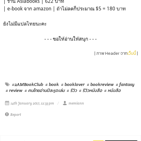
| ร้าน Asiabooks | 622 บาท
| e-book จาก amazon | ถ้าไม่ลดก็ประมาณ $5 = 180 บาท
ยังไม่มีแปลไทยนะคะ
- - - ขอให้อ่านให้สนุก - - -
| ภาพ Header จาก
เว็บนี้
|
#2AMBookClub
# book
# booklover
# bookreview
# fantasy
# review
# คนไทยอ่านปีละ50เล่ม
# รีวิว
# รีวิวหนังสือ
# หนังสือ
14th January 2017, 12:33 pm
memiann
Report