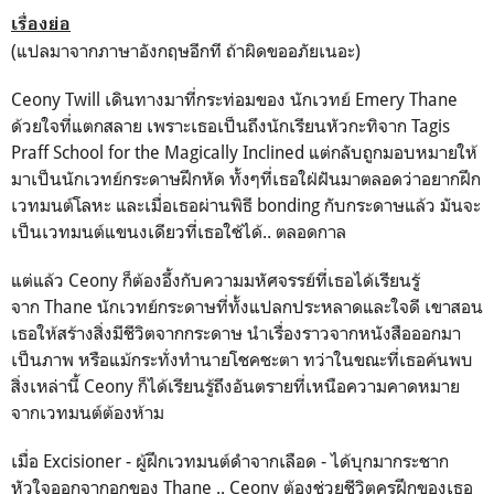
เรื่องย่อ
(แปลมาจากภาษาอังกฤษอีกที ถ้าผิดขออภัยเนอะ)
Ceony Twill เดินทางมาที่กระท่อมของ นักเวทย์ Emery Thane
ด้วยใจที่แตกสลาย เพราะเธอเป็นถึงนักเรียนหัวกะทิจาก Tagis
Praff School for the Magically Inclined แต่กลับถูกมอบหมายให้
มาเป็นนักเวทย์กระดาษฝึกหัด ทั้งๆที่เธอใฝ่ฝันมาตลอดว่าอยากฝึก
เวทมนต์โลหะ และเมื่อเธอผ่านพิธี bonding กับกระดาษแล้ว มันจะ
เป็นเวทมนต์แขนงเดียวที่เธอใช้ได้.. ตลอดกาล
แต่แล้ว Ceony ก็ต้องอึ้งกับความมหัศจรรย์ที่เธอได้เรียนรู้
จาก Thane นักเวทย์กระดาษที่ทั้งแปลกประหลาดและใจดี เขาสอน
เธอให้สร้างสิ่งมีชีวิตจากกระดาษ นำเรื่องราวจากหนังสือออกมา
เป็นภาพ หรือแม้กระทั่งทำนายโชคชะตา ทว่าในขณะที่เธอค้นพบ
สิ่งเหล่านี้ Ceony ก็ได้เรียนรู้ถึงอันตรายที่เหนือความคาดหมาย
จากเวทมนต์ต้องห้าม
เมื่อ Excisioner - ผู้ฝึกเวทมนต์ดำจากเลือด - ได้บุกมากระชาก
หัวใจออกจากอกของ Thane .. Ceony ต้องช่วยชีวิตครูฝึกของเธอ