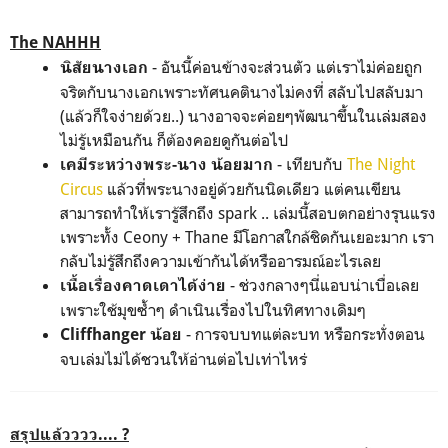
The NAHHH
- อันนี้ค่อนข้างจะส่วนตัว แต่เราไม่ค่อยถูก
นิสัยนางเอก
จริตกับนางเอกเพราะทัศนคตินางไม่คงที่ สลับไปสลับมา
(แล้วก็ใจง่ายด้วย..) นางอาจจะค่อยๆพัฒนาขึ้นในเล่มสอง
ไม่รู้เหมือนกัน ก็ต้องคอยดูกันต่อไป
- เทียบกับ
The Night
เคมีระหว่างพระ-นาง น้อยมาก
Circus
แล้วที่พระนางอยู่ด้วยกันนิดเดียว แต่คนเขียน
สามารถทำให้เรารู้สึกถึง spark .. เล่มนี้สอบตกอย่างรุนแรง
เพราะทั้ง Ceony + Thane มีโอกาสใกล้ชิดกันเยอะมาก เรา
กลับไม่รู้สึกถึงความเข้ากันได้หรืออารมณ์อะไรเลย
- ช่วงกลางๆนี่แอบน่าเบื่อเลย
เนื้อเรื่องคาดเดาได้ง่าย
เพราะใช้มุขซ้ำๆ ดำเนินเรื่องไปในทิศทางเดิมๆ
- การจบบทแต่ละบท หรือกระทั่งตอน
Cliffhanger น้อย
จบเล่มไม่ได้ชวนให้อ่านต่อไปเท่าไหร่
สรุปแล้วววว.... ?