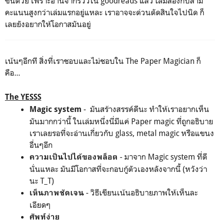
ขึ้นด้วย เพราะอ่านจากรีวิวใน goodreads แล้ว เล่มสองกับสาม
คะแนนสูงกว่าเล่มแรกอยู่แหละ เราอาจจะด่วนตัดสินใจไปนิด ก็
เลยยังอยากให้โอกาสมันอยู่
เน้นๆอีกที สิ่งที่เราชอบและไม่ชอบใน The Paper Magician ก็
คือ...
The YESSS
- มันสร้างสรรค์ดีนะ ทำให้เราอยากเห็น
Magic system
มันมากกว่านี้ ในเล่มหนึ่งนี่มีแค่ Paper magic ที่ถูกอธิบาย
เราเลยรอที่จะอ่านเกี่ยวกับ glass, metal magic หรือแขนง
อื่นๆอีก
- มาจาก Magic system ที่ดี
ความเป็นไปได้ของพล็อต
นั่นแหละ มันมีโอกาสที่จะกอบกู้ตัวเองหลังจากนี้ (หวังว่า
นะ T_T)
- วิธีเขียนเน้นอธิบายภาพให้เห็นละ
เห็นภาพชัดเจน
เอียดๆ
ศัพท์ง่าย