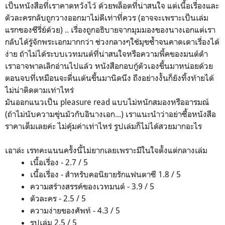
เป็นหนังสือที่เราคาดหวังไว้ ด้วยพล็อตที่น่าสนใจ แต่เนื้อเรื่องและ
ตัวละครกลับถูกวางออกมาไม่ดีเท่าที่ควร (อาจจะเพราะเป็นเล่ม
แรกของซีรี่ย์ด้วย) .. เรื่องถูกอธิบายจากมุมมองของนางเอกแต่เรา
กลับได้รู้จักพระเอกมากกว่า ช่วงกลางๆใช้มุขซ้ำจนคาดเดาเรื่องได้
ง่าย ถ้าไม่ได้ระบบเวทมนต์ที่น่าสนใจหรือความพี้คของมนต์ดำ
เราอาจพาลเลิกอ่านไปแล้ว หนังสือกอบกู้ตัวเองขึ้นมาหน่อยด้วย
ตอนจบที่เหมือนจะตื่นเต้นขึ้นมานิดนึง ถึงอย่างงั้นก็ยังทิ้งท้ายได้
ไม่น่าติดตามเท่าไหร่
มันออกแนวเป็น pleasure read แบบไม่หนักสมองหรืออารมณ์
(ถ้าไม่นับความขุ่นมัวกับอินางเอก...) เราแนะนำว่าอย่าซื้อหนังสือ
ราคาเต็มเลยค่ะ ไม่คุ้มค่าเท่าไหร่ รูปเล่มก็ไม่ได้สวยมากอะไร
เอาล่ะ เรทคะแนนครั้งนี้ไม่ยากเลยเพราะมีในใจตั้งแต่กลางเล่ม
เนื้อเรื่อง - 2.7 / 5
เนื้อเรื่อง - สำหรับคอนิยายรักแฟนตาซี 1.8 / 5
ความสร้างสรรค์ของเวทมนต์ - 3.9 / 5
ตัวละคร - 2.5 / 5
ความง่ายของศัพท์ - 4.3 / 5
รูปเล่ม 2.5 / 5