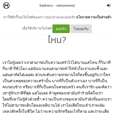
Sadness
–
ramyeonxyj
เราใช้คุ๊กกี้บนเว็บไซต์ของเรา กรุณาอ่านและยอมรับ
นโยบายความเป็นส่วนตัว
เราเก็บความเศร้าไว้ได้นานแค่
เพื่อใช้บริการเว็บไซต์
ยอมรับ
ไม่ยอมรับ
ไหน?
เราไม่รู้เลยว่าเราสามารถเก็บความเศร้าไว้ได้นานแค่ไหน กี่วินาที
กี่นาที กี่ชั่วโมง แต่มันนานจนสามารถทำให้หัวใจเราบอบช้ำและ
แสนสาหัสได้เลยล่ะ ส่วนระดับความทรมานใจก็คงขึ้นอยู่กับว่าใคร
เป็นสาเหตุของความเศร้านั้น บางทีก็เป็นตัวเราเอง บางทีก็เป็น
คนรอบข้าง หรือบางทีก็เป็นคนในครอบครัว คนที่เรารัก และคิดว่า
เขารู้จักเราดีที่สุด แต่ไม่เลย คำพูดของเขามันทำร้ายจิตใจเรา
โดยที่เขาไม่รู้ตัวด้วยซ้ำ ความเป็นห่วงของเขามันกำลังทิ่มแทงเรา
ให้ไม่สามารถเติบโตและผลิบานได้ เราไม่เสียใจนะถ้าเราจะล้ม
เหลวสักครั้งในชีวิต ไม่ว่าจะความรักหรืออะไรก็ตาม แต่เราจะเสีย