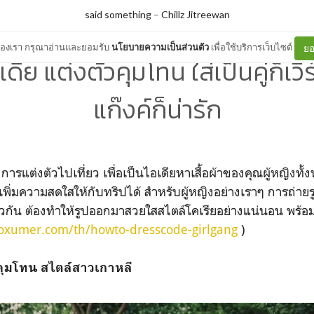
said something
–
Chillz Jitreewan
ต์ของเรา กรุณาอ่านและยอมรับ
นโยบายความเป็นส่วนตัว
เพื่อใช้บริการเว็บไซต์
ยอ
ดีย แต่งตัวคุมโทน ใส่เป็นคู่ก็เวิร
แก๊งค์ก็น่ารัก
การแต่งตัวไปเที่ยว เพื่อเป็นไอเดียหาเสื้อผ้าของคุณผู้หญิงทั
์ เพิ่มความสดใสให้กับทริปได้ สำหรับผู้หญิงอย่างเราๆ การถ่าย
วกัน ต้องทำให้รูปออกมาสวยใสสไตล์โคเรียอย่างแน่นอน พร้อม
roxumer.com/th/howto-dresscode-girlgang
)
วคุมโทน สไตล์สาวเกาหลี