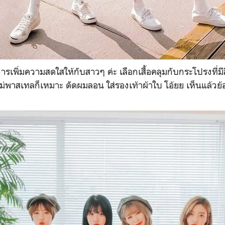
นการเพิ่มความสดใสให้กับสาวๆ ค่ะ เลือกเสื้อคลุมกับกระโปรงที่มี
่พาสเทลก็เหมาะ ดัดผมลอน ใส่รองเท้าผ้าใบ โอ้ยย เห็นแล้วย้