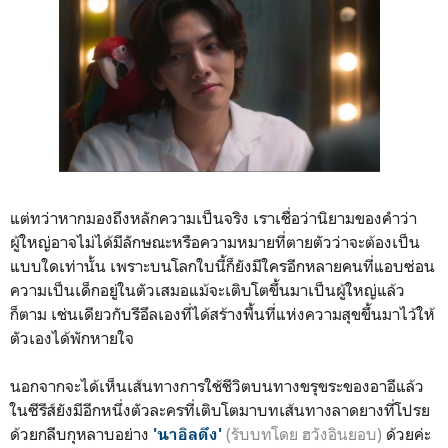
แต่ทว่าหากมองถึงหลักความเป็นจริง เราเชื่อว่านิยามของคำว่า
ผู้ใหญ่อาจไม่ได้มีลักษณะหรือความหมายที่ตายตัวว่าจะต้องเป็น
แบบใดเท่านั้น เพราะบนโลกใบนี้ก็ยังมีใครอีกหลายคนที่แอบซ่อน
ความเป็นเด็กอยู่ในตัวเสมอแม้จะเติบโตขึ้นมาเป็นผู้ใหญ่แล้ว
ก็ตาม เช่นเดียวกับรีอึลเองที่ได้สร้างพื้นที่แห่งความสุขขึ้นมาไว้ให้
ตัวเองได้พักหายใจ
นอกจากจะได้เห็นเส้นทางการใช้ชีวิตบนทางขรุขระของอาอีแล้ว
ในซีรีส์ยังมีอีกหนึ่งตัวละครที่เติบโตมาบทเส้นทางลาดยางที่โปรย
ด้วยกลีบกุหลาบอย่าง
(รับบทโดย ฮวังอินยอบ)
ด้วยค่ะ
'นาอิลดึง'