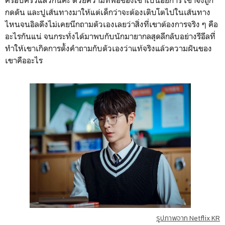
ครอบครัวแล้วกันค่ะ ด้วยความที่พ่อของเขาเป็นอัยการ เขาจึงถูก
กดดัน และปูเส้นทางมาให้แต่เด็กว่าจะต้องเติบโตไปในเส้นทาง
ไหนจนอิลดึงไม่เคยนึกถามตัวเองเลยว่าสิ่งที่เขาต้องการจริง ๆ คือ
อะไรกันแน่ จนกระทั่งได้มาพบกับนักมายากลสุดลึกลับอย่างรีอึลที่
ทำให้เขาเกิดการตั้งคำถามกับตัวเองว่าแท้จริงแล้วความฝันของ
เขาคืออะไร
รูปภาพจาก Netflix KR