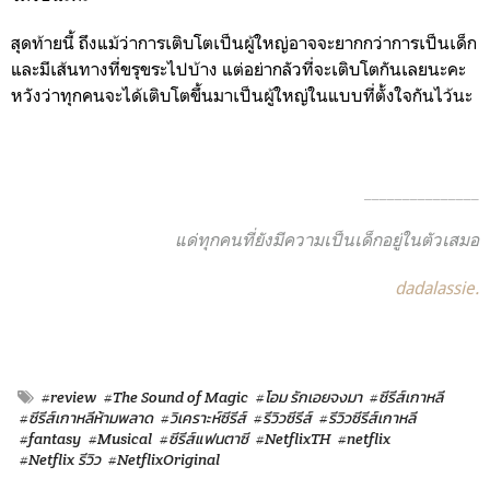
สุดท้ายนี้ ถึงแม้ว่าการเติบโตเป็นผู้ใหญ่อาจจะยากกว่าการเป็นเด็ก
และมีเส้นทางที่ขรุขระไปบ้าง แต่อย่ากลัวที่จะเติบโตกันเลยนะคะ
หวังว่าทุกคนจะได้เติบโตขึ้นมาเป็นผู้ใหญ่ในแบบที่ตั้งใจกันไว้นะ
_______________
แด่ทุกคนที่ยังมีความเป็นเด็กอยู่ในตัวเสมอ
dadalassie.
#review
#The Sound of Magic
#โอม รักเอยจงมา
#ซีรีส์เกาหลี
#ซีรีส์เกาหลีห้ามพลาด
#วิเคราะห์ซีรีส์
#รีวิวซีรีส์
#รีวิวซีรีส์เกาหลี
#fantasy
#Musical
#ซีรีส์แฟนตาซี
#NetflixTH
#netflix
#Netflix รีวิว
#NetflixOriginal