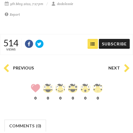
9th May 2022, 7:27 pm
dadalassie
Report
514
SUBSCRIBE
VIEWS
PREVIOUS
NEXT
0
0
0
0
0
0
COMMENTS
(
0)