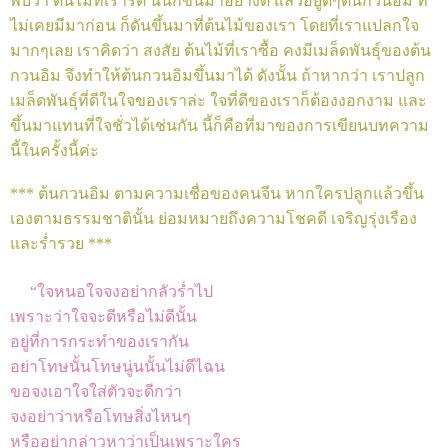
พบว่า ต้นไม้ที่เรารด นั้นก็ขึ้นมาอย่างดี แล้วอยู่ดีๆต้นกวนอิม ที่
ไม่เคยมีมาก่อน ก็ดันขึ้นมาที่ต้นไม้ของเรา โดยที่เราแปลกใจ
มากๆเลย เราคิดว่า สงสัย ต้นไม้ที่เราซื้อ คงมีเมล็ดพันธุ์ของต้น
กวนอิม จึงทำให้ต้นกวนอิมขึ้นมาได้ ดังนั้น ถ้าหากว่า เราปลูก
เมล็ดพันธุ์ที่ดีในใจของเราล่ะ ใจที่ดีของเราก็ต้องงอกงาม และ
ขึ้นมาแทนที่ใจชั่วได้เช่นกัน นี้ก็คือที่มาของการเขียนบทความ
นี้ในครั้งนี้ค่ะ
*** ต้นกวนอิม ตามความเชื่อของคนจีน หากใครปลูกแล้วขึ้น
เองตามธรรมชาตินั้น ย่อมหมายถึงความโชคดี เจริญรุ่งเรือง
และร่ำรวย ***
“ใจหนอใจจงอย่ากลัวร่ำไป
เพราะว่าใจจะดีหรือไม่ดีนั้น
อยู่ที่การกระทำของเรากัน
อย่าโทษนั้นโทษนู่นนั้นไม่ดีไฉน
ขอจงเอาใจใส่ตัวจะดีกว่า
จงอย่าว่าหรือโทษสิ่งไหนๆ
หรืออย่ากล่าวหาว่าเป็นเพราะใคร