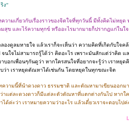
ริง”
มเกี่ยวกับเรื่องราวของจิตใจที่ทุกวันนี้ มีทั้งคิดไม่หยุด ฟ
วามสุข และไร้ความทุกข์ หรืออะไรมากมายก็ปรากฎแก่ในใจนี้
องดูลมหายใจ แล้วเราก็จะเห็นว่า ความคิดที่เกิดกับใจคล้า
จนใจไม่สามารถรู้ได้ว่า คิดอะไร เพราะมันสักแต่ว่าคิด และสั
บอกเพื่อนๆกันดูว่า หากใครสนใจที่อยากจะรู้ว่า เราหยุดค
ะพบว่า เราหยุดตัณหาได้เช่นกัน โดยหยุดในทุกขณะจิต
ความนี้ที่นำดวงดาว ธรรมชาติ และตัณหามาเขียนออกมาเ
 ว่าแต่ละดวงดาวก็มีแต่ละตัวตัณหาที่แตกต่างกันไป หากใค
ด้ค่ะว่า เราหมายความว่าอะไร เเล้วเดี๋ยวเราจะตอบไปค่