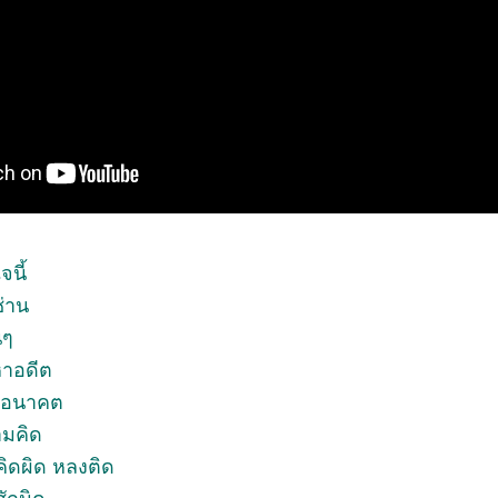
นี้
ซ่าน
นๆ
าอดีต
ึงอนาคต
ามคิด
คิดผิด หลงติด