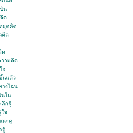
ักนิด
บัน
จิต
ยุดคิด
ดผิด
ผิด
ความคิด
ดใจ
ขึ้นแล้ว
ทางไฉน
บันใน
ลึกรู้
้ใจ
กขณะดู
รู้