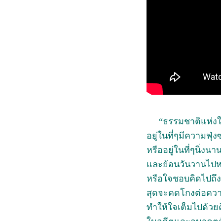
“ธรรมชาติแห่งใจ
อยู่ในที่ๆมีความฟุ่ง
หรืออยู่ในที่ๆนิ่งนา
และย้อนวันวานไปห
หรือใจชอบคิดไปถ
สุดจะคดโกงต่อคว
ทำให้ใจเต็มไปด้วย