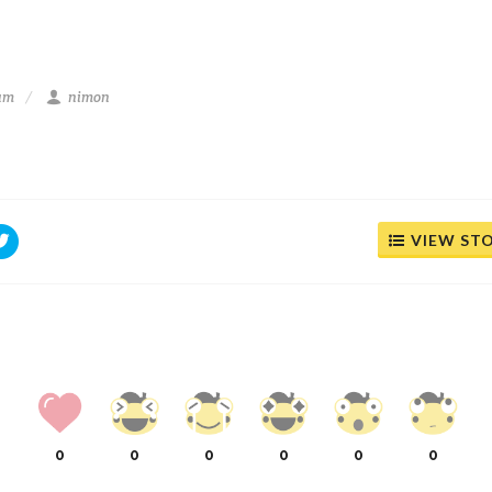
 am
nimon
VIEW ST
0
0
0
0
0
0