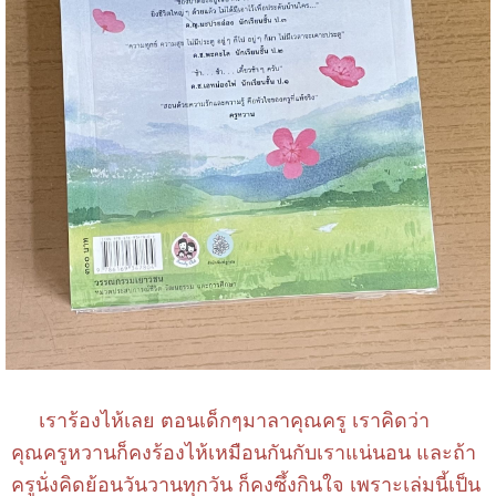
เราร้องไห้เลย ตอนเด็กๆมาลาคุณครู เราคิดว่า
คุณครูหวานก็คงร้องไห้เหมือนกันกับเราแน่นอน และถ้า
ครูนั่งคิดย้อนวันวานทุกวัน ก็คงซึ้งกินใจ เพราะเล่มนี้เป็น