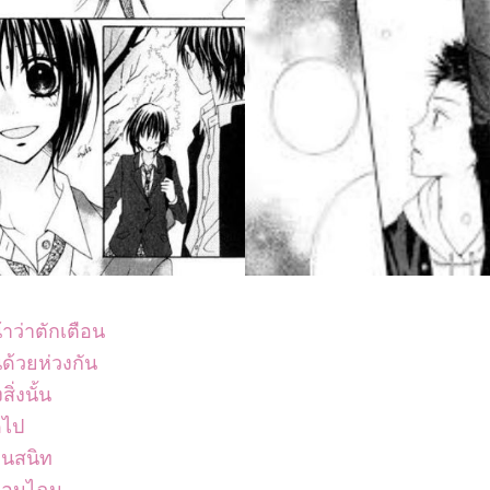
้าว่าตักเตือน
้นด้วยห่วงกัน
สิ่งนั้น
ดไป
่อนสนิท
พื่อนไฉน