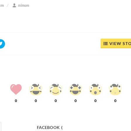
 am
nimon
VIEW ST
0
0
0
0
0
0
FACEBOOK
(