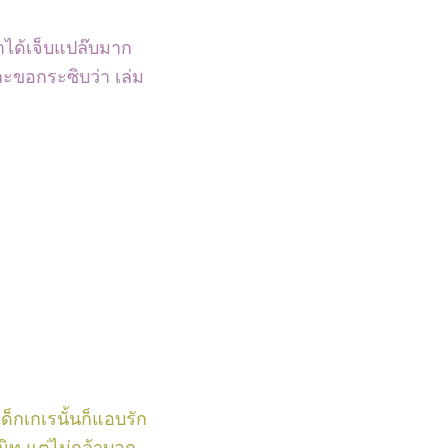
กมาได้เจ็บแปล๊บมาก
ละขอกระซิบว่า เล่ม
เด็กเกเรนั้นก็แอบรัก