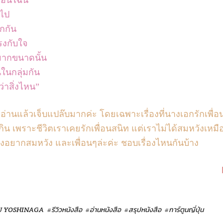
้ไป
กกัน
ตรงกับใจ
มากขนาดนั้น
อนในกลุ่มกัน
่าสิ่งไหน”
ราอ่านแล้วเจ็บแปล๊บมากค่ะ โดยเฉพาะเรื่องที่นางเอกรักเพื่อ
ิน เพราะชีวิตเราเคยรักเพื่อนสนิท แต่เราไม่ได้สมหวังเหมือ
 คงอยากสมหวัง และเพื่อนๆล่ะค่ะ ชอบเรื่องไหนกันบ้าง
U YOSHINAGA
#รีวิวหนังสือ
#อ่านหนังสือ
#สรุปหนังสือ
#การ์ตูนญี่ปุ่น