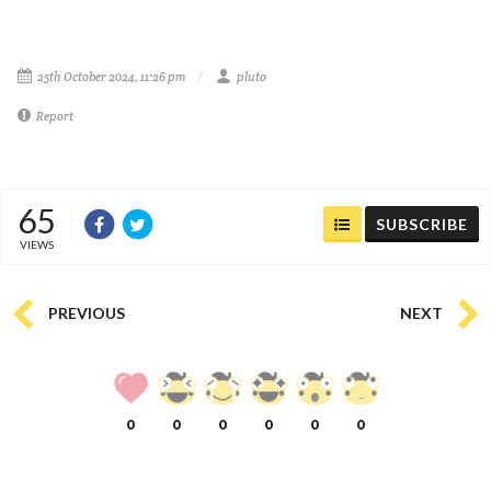
25th October 2024, 11:26 pm
pluto
Report
65
SUBSCRIBE
VIEWS
PREVIOUS
NEXT
0
0
0
0
0
0