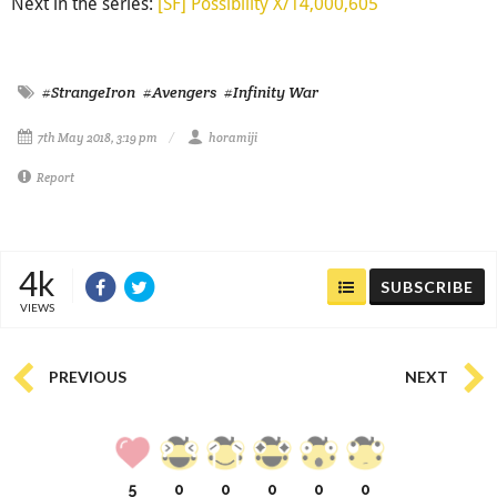
Next in the series:
[SF] Possibility X/14,000,605
#StrangeIron
#Avengers
#Infinity War
7th May 2018, 3:19 pm
horamiji
Report
4k
SUBSCRIBE
VIEWS
PREVIOUS
NEXT
5
0
0
0
0
0