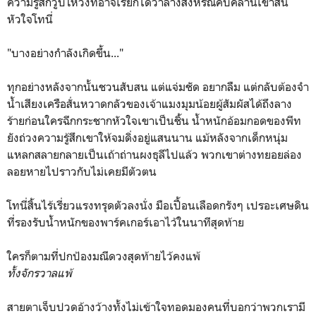
ความรู้สึกวูบโหวงที่อาจเรียกได้ว่าลางสังหรณ์คืบคลานเข้าสั่น
หัวใจโทนี่
"บางอย่างกำลังเกิดขึ้น..."
ทุกอย่างหลังจากนั้นชวนสับสน แต่แจ่มชัด อยากลืม แต่กลับต้องจำ
น้ำเสียงเครือสั่นหวาดกลัวของเจ้าแมงมุมน้อยผู้สัมผัสได้ถึงลาง
ร้ายก่อนใครฉีกกระชากหัวใจเขาเป็นชิ้น น้ำหนักอ้อมกอดของพีท
ยังถ่วงความรู้สึกเขาให้จมดิ่งอยู่แสนนาน แม้หลังจากเด็กหนุ่ม
แหลกสลายกลายเป็นเถ้าถ่านผงธุลีไปแล้ว พวกเขาต่างทยอยล่อง
ลอยหายไปราวกับไม่เคยมีตัวตน
โทนี่สิ้นไร้เรี่ยวแรงทรุดตัวลงนั่ง มือเปื้อนเลือดกรังๆ เปรอะเศษดิน
ที่รองรับน้ำหนักของพาร์คเกอร์เอาไว้ในนาทีสุดท้าย
ใครก็ตามที่ปกป้องมณีดวงสุดท้ายไว้คงแพ้
ทั้งจักรวาลแพ้
สายตาเจ็บปวดอ้างว้างทั้งไม่เข้าใจทอดมองคนที่บอกว่าพวกเรามี