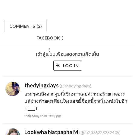
COMMENTS
(
2)
FACEBOOK
(
)
เข้าสู่ระบบเพื่อแสดงความคิดเห็น
LOG IN
thedyingdays
(@thedyingdays)
แรกๆจนถึงฉากจูบนี่เขินมากเลยค่ะ หมอร้ายกาจอะะ
แต่ช่วงท้ายสะเทือนใจเลย ขยี้ช็อตนี้จากในหนังไปอีก
T____T
10th May 2018, 11:24 pm
Lookwha Natpapha M
(@fb2076228282405)