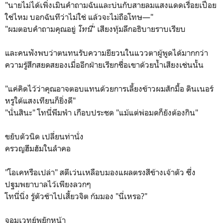
"นายไม่ได้เพิ่งเมินคำถามฉันและบ่นกับสายลมแสงแดดเรื่อยเปื่อย
ใช่ไหม บอกฉันทีว่าไม่ใช่ แล้วจะไม่ถือโทษ—"
"ผมตอบคำถามคุณอยู่
โทนี่
" เสียงทุ้มลึกอธิบายราบเรียบ
และคนฟังพบว่าตนทนรับความยียวนในแววตาผู้พูดได้มากกว่า
ความรู้สึกสยดสยองเมื่ออีกฝ่ายเรียกชื่อเขาด้วยน้ำเสียงเช่นนั้น
"แค่คิดไว้ว่าคุณอาจตอบแทนด้วยการเลี้ยงข้าวผมสักมื้อ ดินเนอร์
หรูใต้แสงเทียนก็ยิ่งดี"
"นั่นสินะ" โทนี่พึมพำ เกือบประชด "แม้แต่พ่อมดก็ยังต้องกิน"
ขยับตัวนิด เปลี่ยนท่านั่ง
ครวญฮึมฮัมในลำคอ
"โอเคหรือเปล่า" สตีเว่นเหลือบมองแผลตรงสีข้างเจ้าตัว ซึ่ง
ปฐมพยาบาลไว้เพียงลวกๆ
โทนี่นิ่ง รู้ตัวช้าไปเสี้ยวจิต ก้มมอง "นี่เหรอ?"
จอมเวทย์พยักหน้า