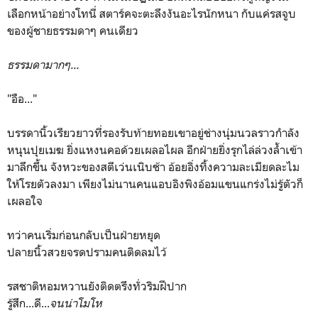
เลือกหน้าอย่างโทนี่ สตาร์คจะตะลึงงันอะไรนักหนา กับแค่รสจูบ
ของผู้ชายธรรมดาๆ คนเดียว
ธรรมดามากๆ...
"อือ..."
บรรดานิ้วเรียวยาวที่รองรับท้ายทอยเขาอยู่ช่างนุ่มนวลราวกำลัง
หนุนปุยเมฆ ยิ่งแหงนคอด้วยเผลอไผล อีกฝ่ายยิ่งรุกไล่ล่วงล้ำเข้า
มาลึกขึ้น จังหวะของสตีเว่นเนิบช้า อ้อยอิ่งทิ้งความละเมียดละไม
ให้โรยตัวลงมา เพียงไม่นานคนแอบอิงพิงอ้อมแขนแกร่งไม่รู้ตัวก็
เผลอใจ
ทว่าคนเริ่มก่อนกลับเป็นฝ่ายหยุด
ปลายนิ้วสวยจรดปรามคนติดลมไว้
รสชาติหอมหวานยังติดตรึงทั่วริมฝีปาก
รู้สึก...ดี...
จนน่าโมโห