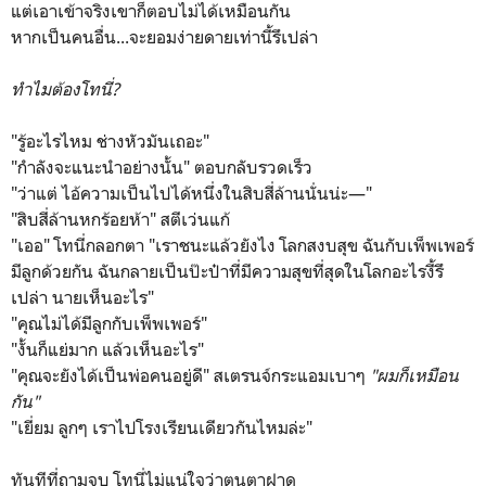
แต่เอาเข้าจริงเขาก็ตอบไม่ได้เหมือนกัน
หากเป็นคนอื่น...จะยอมง่ายดายเท่านี้รึเปล่า
ทำไมต้องโทนี่?
"รู้อะไรไหม ช่างหัวมันเถอะ"
"กำลังจะแนะนำอย่างนั้น" ตอบกลับรวดเร็ว
"ว่าแต่ ไอ้ความเป็นไปได้หนึ่งในสิบสี่ล้านนั่นน่ะ—"
"สิบสี่ล้านหกร้อยห้า" สตีเว่นแก้
"เออ" โทนี่กลอกตา "เราชนะแล้วยังไง โลกสงบสุข ฉันกับเพ็พเพอร์
มีลูกด้วยกัน ฉันกลายเป็นป๊ะป๋าที่มีความสุขที่สุดในโลกอะไรงี้รึ
เปล่า นายเห็นอะไร"
"คุณไม่ได้มีลูกกับเพ็พเพอร์"
"งั้นก็แย่มาก แล้วเห็นอะไร"
"คุณจะยังได้เป็นพ่อคนอยู่ดี" สเตรนจ์กระแอมเบาๆ
"ผมก็เหมือน
กัน"
"เยี่ยม ลูกๆ เราไปโรงเรียนเดียวกันไหมล่ะ"
ทันทีที่ถามจบ โทนี่ไม่แน่ใจว่าตนตาฝาด