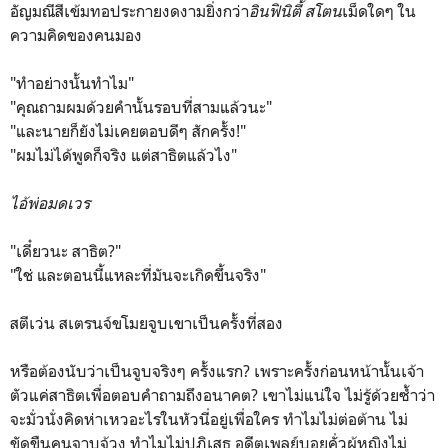
อัญมณีสีเข้มทอประกายงดงามยิ่งกว่า
อินฟินิตี้ สโตน
เม็ดใดๆ ใน
ความคิดของคนมอง
"ทำอย่างนั้นทำไม"
"คุณถามผมด้วยคำนั้นรอบที่สามแล้วนะ"
"และนายก็ยังไม่เคยตอบดีๆ สักครั้ง!"
"ผมไม่ได้พูดก็จริง แต่สาธิตแล้วไง"
ไอ้พ่อมดเวร
"เดี๋ยวนะ สาธิต?"
"ใช่ และตอนนี้แหละที่มันจะเกิดขึ้นจริง"
สตีเว่น สเตรนจ์ขโมยจูบเขาเป็นครั้งที่สอง
หรือต้องนับว่าเป็นจูบจริงๆ ครั้งแรก? เพราะครั้งก่อนหน้านั้นเจ้า
ตัวแค่สาธิตเพื่อตอบคำถามถึงอนาคต? เขาไม่แน่ใจ ไม่รู้ด้วยซ้ำว่า
จะมั่วนั่งคิดห่าเหวอะไรในหัวนี่อยู่เพื่อใคร ทำไมไม่ต่อต้าน ไม่
ขัดขืนคนจาบจ้วง ทำไมไม่ปฏิเสธ อดีตเพลย์บอยคั่วผู้หญิงไม่