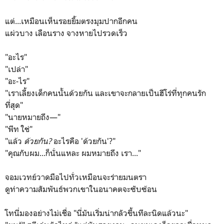
แต่...เหมือนเห็นรอยยิ้มตรงมุมปากอีกคน
แผ่วบาง เลือนราง จางหายไปรวดเร็ว
"อะไร"
"เปล่า"
"อะ-ไร"
"เราเลี้ยงเด็กคนนั้นด้วยกัน และเขาจะกลายเป็นฮีโร่ที่ทุกคนรัก
ที่สุด"
"นายหมายถึง—"
"พีท ใช่"
"แล้ว
ด้วยกัน?
อะไรคือ 'ด้วยกัน'?"
"คุณกับผม...ก็นั่นแหละ ผมหมายถึง เรา..."
จอมเวทย์วาดมือไปทั่วเหมือนจะร่ายมนตรา
ดูท่าความสัมพันธ์พวกเขาในอนาคตจะซับซ้อน
โทนี่มองอย่างไม่เชื่อ "นี่มันเริ่มน่ากลัวขึ้นทีละนิดแล้วนะ"