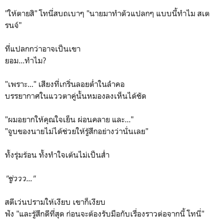
"ให้ตายสิ" โทนี่สบถเบาๆ "นายมาทำตัวแปลกๆ แบบนี้ทำไม สเต
รนจ์"
ที่แปลกกว่าอาจเป็นเขา
ยอม...ทำไม?
"เพราะ..." เสียงที่เกริ่นลอยต่ำในลำคอ
บรรยากาศในแววตาคู่นั้นหมองลงเห็นได้ชัด
"ผมอยากให้คุณใจเย็น ผ่อนคลาย และ..."
"จูบของนายไม่ได้ช่วยให้รู้สึกอย่างว่านั่นเลย"
ทั้งรุ่มร้อน ทั้งทำใจเต้นไม่เป็นส่ำ
"ชู่ววว..."
สตีเว่นปรามให้เงียบ เขาก็เงียบ
ฟัง "และรู้สึกดีที่สุด ก่อนจะต้องรับมือกับเรื่องราวต่อจากนี้ โทนี่"