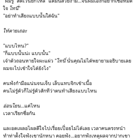
"ผมรู้" สตีเว่นยักไหล่ "แต่มันสวยงาม...จนผมเองก็อยากเชื่อหมด
ใจ
โทนี่
"
"อย่าทำเสียงแบบนั้นใส่ฉัน"
ให้ตายเถอะ
"แบบไหน?"
"ก็แบบนั้นน่ะ แบบนั้น"
เจ้าตัวถอนหายใจผะแผ่ว "
โทนี่
นั่นคุณไม่ได้พยายามอธิบายเลย
ผมจะไปเข้าใจได้ยังไง"
คนฟังกำมือแน่นจนเจ็บ เล็บแทบจิกเข้าเนื้อ
คนไม่รู้ตัวก็ไม่รู้ตัวสักทีว่าตนทำเสียงแบบไหน
อ่อนโยน
...แค่ไหน
เวลาเรียกชื่อกัน
และอดเผลอไผลดีใจไปเรื่อยเปื่อยไม่ได้เลย เวลาคนตรงหน้า
ทำท่าตั้งใจฟังเขานักหนา คอยฟัง...อยากฟังเหตุผลจากปากเขา