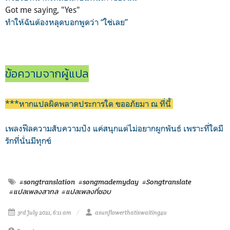
Got me saying, "Yes"
ทำให้ฉันต้องหลุดบอกพูดว่า “ใช่เลย”
ข้อความจากผู้แปล
***หากแปลผิดพลาดประการใด ขออภัยมา ณ ที่นี้
เพลงฟีลความสับความปัง แค่สนุกแต่ไม่อยากผูกพันธ์ เพราะที่ใดมี
รักที่นั่นมีทุกข์
#songtranslation
#songmademyday
#Songtranslate
#แปลเพลงสากล
#แปลเพลงที่ชอบ
3rd July 2021, 6:11 am
asunflowerthatiswaiting4u