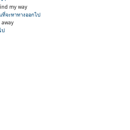
 find my way
่สนที่จะหาทางออกไป
h away
นไป