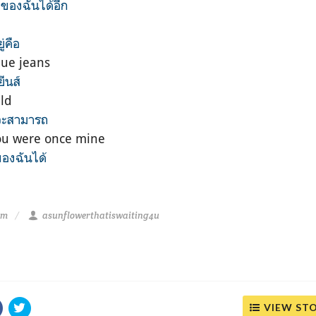
ักของฉันได้อีก
ู่คือ
lue jeans
ีนส์
uld
ันจะสามารถ
u were once mine
ของฉันได้
pm
asunflowerthatiswaiting4u
VIEW ST