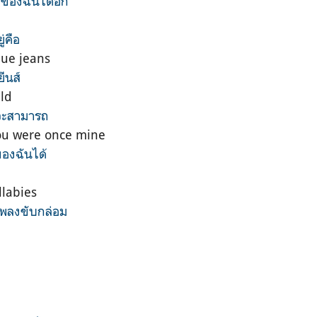
ักของฉันได้อีก
ู่คือ
lue jeans
ีนส์
uld
ันจะสามารถ
u were once mine
ของฉันได้
llabies
เพลงขับกล่อม