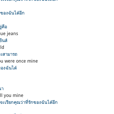
ักของฉันได้อีก
ู่คือ
lue jeans
ีนส์
uld
ันจะสามารถ
u were once mine
ของฉันได้
นา
call you mine
จะเรียกคุณว่าที่รักของฉันได้อีก