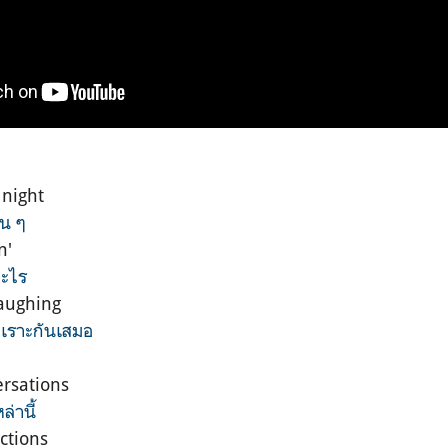
 night
่น ๆ
n'
อะไร
laughing
วเราะกันเสมอ
rsations
่านี้
ctions