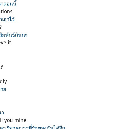
าตอนนี้
ations
าเอาไว้
?
ัมพันธ์กันนะ
ve it
ly
dly
มาย
นา
call you mine
จะเรียกคุณว่าที่รักของฉันได้อีก