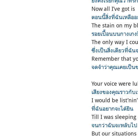
ยังคงเรียกคุณว่าที่ร
Now all I’ve got is
ตอนนี้สิ่งที่ฉันเหลืออย
The stain on my b
รอยเปื้อนบนกางเกงย
The only way I co
ซึ่งเป็นสิ่งเดียวที่ฉ
Remember that yo
จดจำว่าคุณเคยเป็น
Your voice were lu
เสียงของคุณราวกับ
I would be list’nin’
ที่ฉันอยากจะได้ยิน
Till I was sleeping
จนกว่าฉันจะหลับไป
But our situations