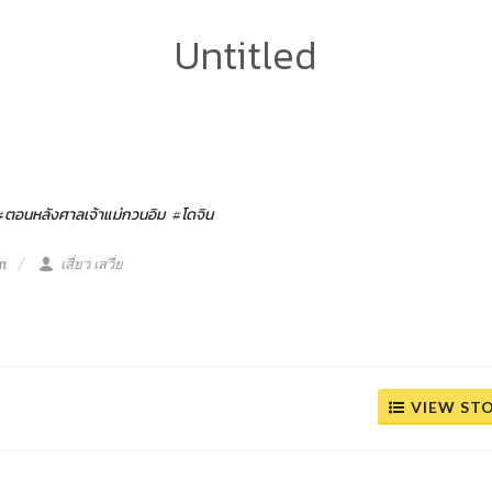
Untitled
#ตอนหลังศาลเจ้าแม่กวนอิม
#โดจิน
m
เสี่ยว เสวี่ย
VIEW ST