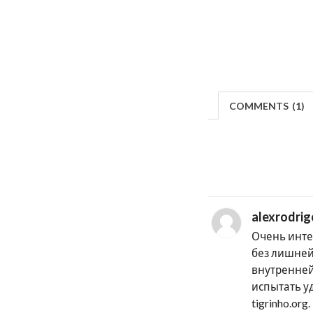
COMMENTS
(
1)
alexrodrig
Очень инте
без лишней
внутренней 
испытать у
tigrinho.or