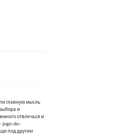
ти главную мысль
 выбора и
немного отвлечься и
 jogo-do-
ещи под другим