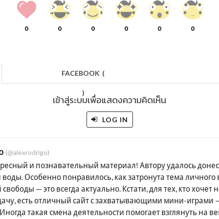
0
0
0
0
0
0
FACEBOOK
(
)
เข้าสู่ระบบเพื่อแสดงความคิดเห็น
LOG IN
o
(@alexrodrigo)
ресный и познавательный материал! Автору удалось донес
 воды. Особенно понравилось, как затронута тема личного
свободы — это всегда актуально. Кстати, для тех, кто хочет 
дачу, есть отличный сайт с захватывающими мини-играми —
g. Иногда такая смена деятельности помогает взглянуть на в