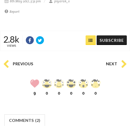
6th May 2017, 5:31 pm
piyarak_s
Report
2.8k
SUBSCRIBE
VIEWS
PREVIOUS
NEXT
9
0
0
0
0
0
COMMENTS
(
2)