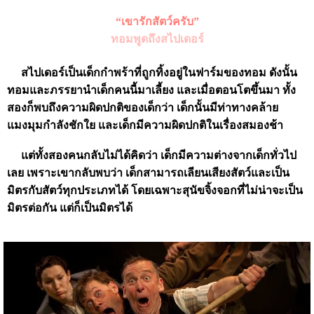
“เขารักสัตว์ครับ”
ทอมพูดถึงสไปเดอร์
สไปเดอร์เป็นเด็กกำพร้าที่ถูกทิ้งอยู่ในฟาร์มของทอม ดังนั้น
ทอมและภรรยานำเด็กคนนี้มาเลี้ยง และเมื่อตอนโตขึ้นมา ทั้ง
สองก็พบถึงความผิดปกติของเด็กว่า เด็กนั้นมีท่าทางคล้าย
แมงมุมกำลังชักใย และเด็กมีความผิดปกติในเรื่องสมองช้า
แต่ทั้งสองคนกลับไม่ได้คิดว่า เด็กมีความต่างจากเด็กทั่วไป
เลย เพราะเขากลับพบว่า เด็กสามารถเลียนเสียงสัตว์และเป็น
มิตรกับสัตว์ทุกประเภทได้ โดยเฉพาะสุนัขจิ้งจอกที่ไม่น่าจะเป็น
มิตรต่อกัน แต่ก็เป็นมิตรได้