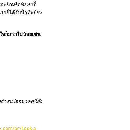
รจะรักหรือชังเราก็
ราก็ได้รับน้ำทิพย์ชะ
ต่ใจก็มากไม่น้อยเช่น
อย่าสนใจอนาคตที่ยัง
k.com/pg/Look-a-