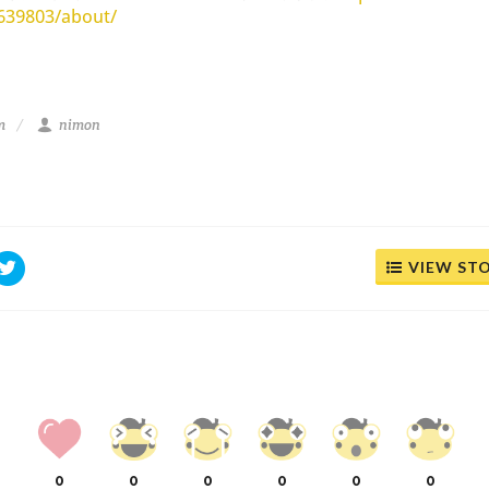
639803/about/
m
nimon
VIEW ST
0
0
0
0
0
0