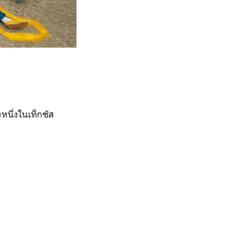
หนึ่งในเท็กซัส