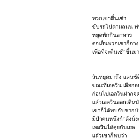
พวกเขาตื่นเช้า
ขับรถไปตามถนน พ่
หยุดพักกินอาหาร
ตกเย็นพวกเขาก็กาง
เพื่อที่จะตื่นเช้าขึ้
วันหยุดมาถึง แลนซ์ตื
ขณะที่เอลวิน เลือกอย
ก่อนไปเอลวินฝากจด
แล้วเอลวินออกเดินป
เขาก็ได้พบกับซากบ้
มีป้าคนหนึ่งกำลังนั่
เอลวินได้คุยกับเธอ
แล้วเขาก็พบว่า