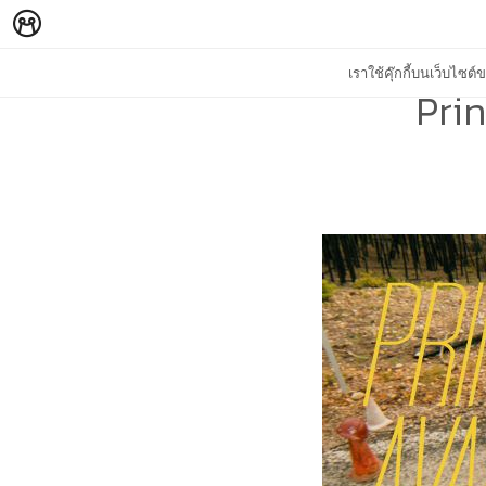
เราใช้คุ๊กกี้บนเว็บไซ
Prin