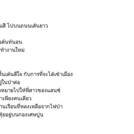
นสี ไปบนถนนเส้นยาว
เต๊นท์นอน
นมาทำงานใหม่
่นเต้นดีใจ กับการที่จะได้เข้าเมือง
ู่ในป่าต่อ
หมายไปให้พี่สาวของแลนซ์
่าเพียงคนเดียว
านเรือนที่หลงเหลือจากไฟป่า
งคุ้ยอยู่บนกองเศษปูน