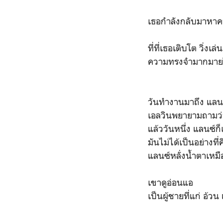
เธอกำลังกลับมาหา
ที่ที่เธอเติบโต วิ่งเล
ความทรงจำมากมายในช
วันทำงานมาถึง แลน
เอลวินพยายามถามว่
แล้ววันหนึ่ง แลนซ์ก็เ
มันไม่ได้เป็นอย่างที่
แลนซ์หลั่งน้ำตาเหมื
เขาดูอ่อนแอ
เป็นผู้ชายที่แก่ อ้วน