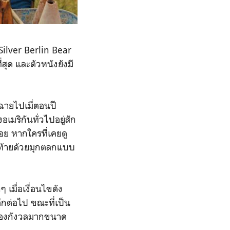
 Silver Berlin Bear
สุด และตัวหนังยังมี
ฉายไปเมื่ตอนปี
เมริกันทั่วไปอยู่สัก
้อย หากใครที่เคยดู
บท้ายด้วยมุกตลกแบบ
เมื่อเงื่อนไขดัง
ีกต่อไป ขณะที่เป็น
่ต้องกังวลมากขนาด