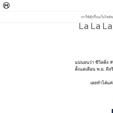
เราใช้คุ๊กกี้บนเว็บไซ
La La La
แน่นอนว่า ชีวิตติ่ง
ตั้งแต่เดือน พ.ย. ผีจริ
เลยทำได้แค