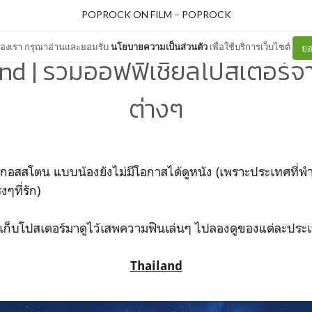
POPROCK ON FILM
–
POPROCK
ต์ของเรา กรุณาอ่านและยอมรับ
นโยบายความเป็นส่วนตัว
เพื่อใช้บริการเว็บไซต์
ยอ
nd | รวมออฟฟิเชียลโปสเตอร์
ต่างๆ
 #กอสสโตน แบบน้องยังไม่มีโอกาสได้ดูหนัง (เพราะประเทศที่พ
งๆที่รัก)
่เก็บโปสเตอร์มาดูไว้เสพความฟินเล่นๆ ไปลองดูของแต่ละประเ
Thailand