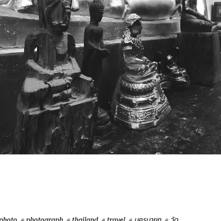
 photo
# photograph
# thailand
# travel
# นครนายก
# วัด