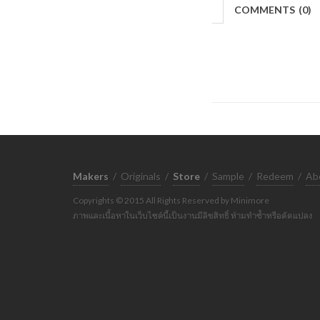
COMMENTS
(
0)
Makers
/
Originals
/
Store
/
Sample
/
Redeem
/
Ab
Copyrights © 2015 All Rights Reserved by Minimore
ภาพและเนื้อหาในเว็บไซต์นี้เป็นงานมีลิขสิทธิ์ ห้ามทำซ้ำหรือดัดแปลง