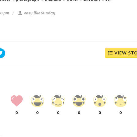
50 pm
easy like Sunday
VIEW ST
0
0
0
0
0
0