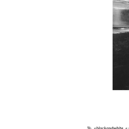
#blackandwhite
#