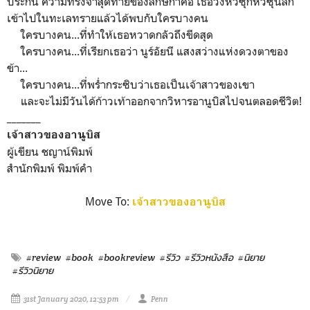
ประกัน ความทรงจำสุดท้ายของลักษิกาคือ เธอวิ่งหัวซุกหัวซุนลึก
เข้าไปในทะเลทรายแล้วได้พบกับใครบางคน
ใครบางคน...ที่ทำให้เธอหวาดกลัวถึงขีดสุด
ใครบางคน...ที่เรียกเธอว่า นูร์อัยนี แสงสว่างแห่งดวงตาของ
ข้า...
ใครบางคน...ที่พร่ำกระซิบว่าเธอเป็นเจ้าสาวของเขา
และจะไม่มีวันได้ก้าวเท้าออกจากวิหารอานูบิสไปจนตลอดชีวิต!
_______
เจ้าสาวของอานูบิส
ผู้เขียน ชญาน์พิมพ์
สำนักพิมพ์ พิมพ์คำ
Move To:
เจ้าสาวของอานูบิส
#review
#book
#bookreview
#รีวิว
#รีวิวหนังสือ
#นิยาย
#รีวิวนิยาย
31st January 2020, 12:53 pm
Penn