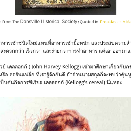
re From The
;
Quoted in
Breakfast Is A M
Dansville Historical Society
หารเช้าชนิดใหม่แทนที่อาหารเช้ามื้อหนัก
และประสบความสำเร
า สะดวกกว่า เร็วกว่า และง่ายกว่าการทำอาหาร แค่เอาออกมาแช่ท
วย์ เคลลอกก์ (
John Harvey Kellogg)
เข้ามาศึกษาเกี่ยวกับก
ือ คอร์นแฟล็ก ที่เรารู้จักกันดี ถ้าอ่านนามสกุลก็จะพบว่าคุ้
เป็นต้นกิจการซีเรียล เคลลอกก์ (Kellogg's cereal) นี่แหละ