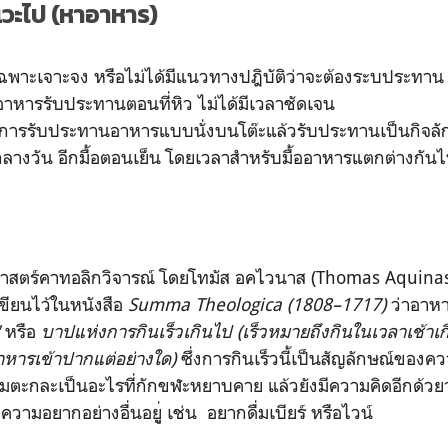
ยแวะไป (หาอาหาร)
าเฉพาะเจาะจง หรือไม่ได้มีแนวทางปฎิบัติว่าจะต้องระบประทา
หารรับประทานตอนที่หิว ไม่ได้มีเวลาชัดเจน
งการรับประทานอาหารแบบนั่งบนโต๊ะแล้วรับประทานเป็นกิจลั
นกลางวัน อีกมื้อตอนเย็น โดยเวลาสำหรับมื้ออาหารแตกต่างกันไปตา
ป
สตร์คาทอลิกวิจารณ์ โดยโทมัส อคไวนาส (Thomas Aquinas) 
ขียนไว้ในหนังสือ
Summa Theologica (1808–1717)
ว่าอาหา
หรือ
บาปแห่งการกินเร็วเกินไป (เร็วหมายถึงกินในเวลาเช้าเก
าหารเข้าปากแต่อย่างใด)
ซึ่งการกินเร็วนี้เป็นสัญลักษณ์ของ
มตะกละเป็นอะไรที่กักขฬะหยาบคาย แล้วยังมีความคิดอีกด้วย
ความอยากอย่างอื่นอยูู่ เช่น อยากดื่มเบียร์ หรือไวน์