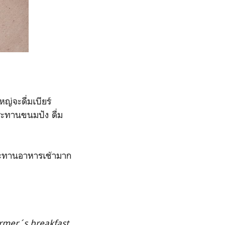
ญ่จะดื่มเบียร์
ระทานขนมปัง ดื่ม
บประทานอาหารเช้ามาก
rmer´s breakfast