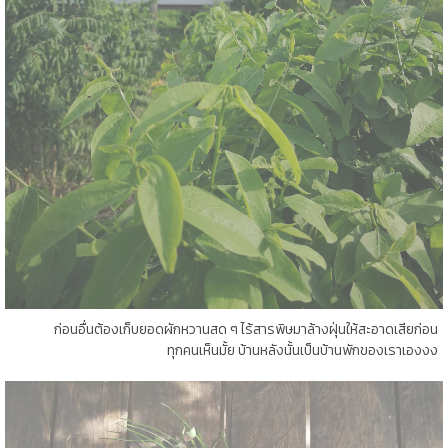
ก่อนอื่นต้องเก็บยอดผักหวานสด ๆ ไร้สารพิษมาล้างฝุ่นให้สะอาดเสียก่อน
ทุกคนเห็นมั้ย บ้านหลังนั้นเป็นบ้านพักของเราเองงง