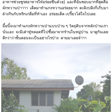
อาหารช่วยชูรสอาหารให้อร่อยขึ้นด้วย) และที่ฉันชอบมากที่สุดคือ
ผักหวานป่าาาา เด็ดมาทำแกงหวานอร่อยมาก ตะลิงปลิงก็เก็บมา
ล้างกินกับพริกเกลือที่ทำเอง อร่อยเด็ด เปรี้ยวได้ใจไปเลย
มื้อนี้จะมาทำแกงผักหวานป่าแบบบ้าน ๆ วัตถุดิบจากหลังบ้านเรา
นั่นเอง จะมีเต้าหู้หลอดที่ไปซื้อมาจากร้านในหมู่บ้าน มาดูกันเลย
ดีกว่าว่าขั้นตอนจะเป็นอย่างไรบ้าง ตามมาเลยจ้าาา