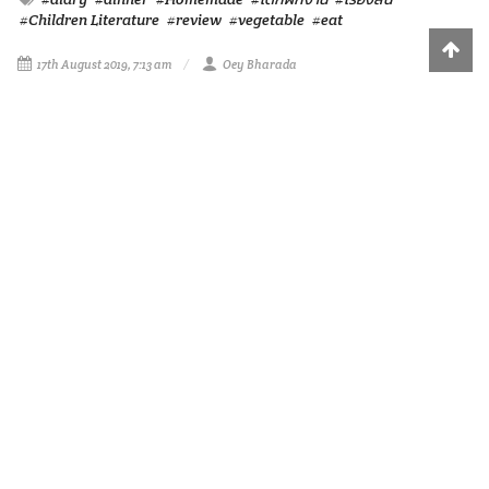
มากมายอะไร เมื่อเตรียมของทุกอย่างเสร็จก็นำสามเกลอไปผัดกับ
น้ำมันเล็กน้อยจนกลิ่นหอมดีแล้วจึงเติมน้ำลงไปประมาณเกือบครึ่ง
หม้อ รอจนน้ำเดือดดี ใส่เต้าหูหลอด ผักหวานลงไปได้เลย พอผัก
หวานสุกแล้วจึงปิดไฟ ตักใส่จานเสริฟเมนูความอร่อยกันได้เลยจ้า
#diary
#dinner
#Homemade
#เด็กฝึกงาน
#เรื่องสั้น
#Children Literature
#review
#vegetable
#eat
17th August 2019, 7:13 am
Oey Bharada
Report
313
SUBSCRIBE
VIEWS