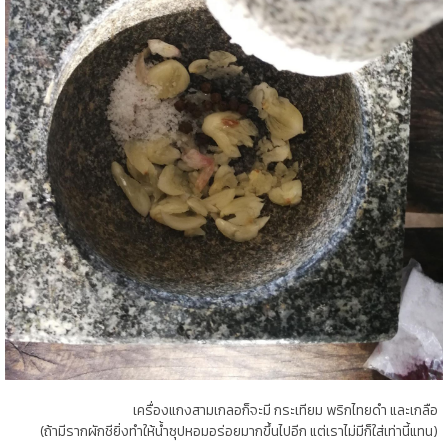
เครื่องแกงสามเกลอก็จะมี กระเทียม พริกไทยดำ และเกลือ
(ถ้ามีรากผักชียิ่งทำให้น้ำซุปหอมอร่อยมากขึ้นไปอีก แต่เราไม่มีก็ใส่เท่านี้แทน)