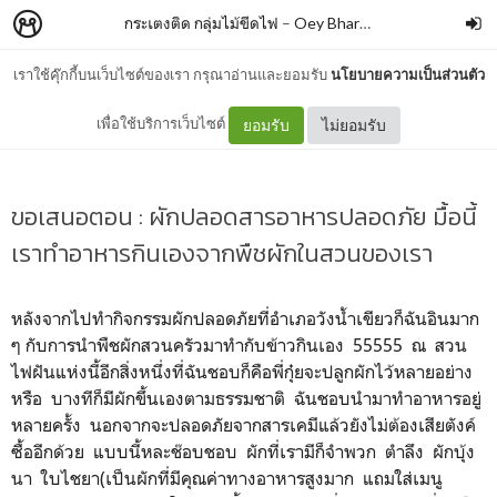
กระเตงติด กลุ่มไม้ขีดไฟ
–
Oey Bharada
เราใช้คุ๊กกี้บนเว็บไซต์ของเรา กรุณาอ่านและยอมรับ
นโยบายความเป็นส่วนตัว
พืชผักหลังบ้านเรา
เพื่อใช้บริการเว็บไซต์
ยอมรับ
ไม่ยอมรับ
ขอเสนอตอน : ผักปลอดสารอาหารปลอดภัย
มื้อนี้
เราทำอาหารกินเองจากพืชผักในสวนของเรา
หลังจากไปทำกิจกรรมผักปลอดภัยที่อำเภอวังน้ำเขียวก็ฉันอินมาก
ๆ กับการนำพืชผักสวนครัวมาทำกับข้าวกินเอง 55555 ณ สวน
ไฟฝันแห่งนี้อีกสิ่งหนึ่งที่ฉันชอบก็คือพี่กุ๋ยจะปลูกผักไว้หลายอย่าง
หรือ บางทีก็มีผักขึ้นเองตามธรรมชาติ ฉันชอบนำมาทำอาหารอยู่
หลายครั้ง นอกจากจะปลอดภัยจากสารเคมีแล้วยังไม่ต้องเสียตังค์
ซื้ออีกด้วย แบบนี้หละช๊อบชอบ ผักที่เรามีก็จำพวก ตำลึง ผักบุ้ง
นา ใบไชยา(เป็นผักที่มีคุณค่าทางอาหารสูงมาก แถมใส่เมนู