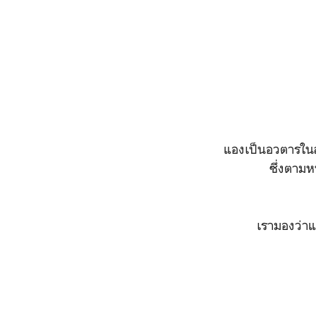
แองเป็นอวตารในส
ซึ่งตามห
เรามองว่าแ