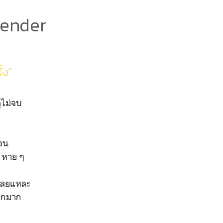
bender
้ง"
ูไม่จบ
อน
ๆ หาย ๆ
ากเลยแหละ
ยากมาก