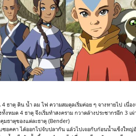
 4 ธาตุ ดิน น้ำ ลม ไฟ ความสมดุลเริ่มค่อย ๆ จางหายไป เนื่องจ
ั้งหมด 4 ธาตุ จึงเริ่มทำสงคราม กวาดล้างประชากรอีก 3 เผ่า
คุมธาตุของแต่ละธาตุ (Bender)
กับซอคคา ได้ออกไปจับปลากัน แล้วไปเจอกับก้อนน้ำแข็งใหญ่อ