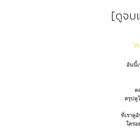
[ดูจบ
"ค
อันนี
ต
สรุปดู
ที่เราดู
ใครอย