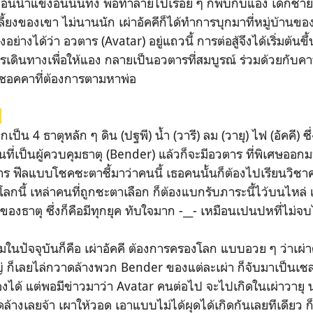
นน้ำแข็งอันนั้นทิ้ง พอทำลายไปเรื่อย ๆ ก็พบกับแอง เด็กชายที
์เลี้ยงของเขา ไม่นานนัก เผ่าอัคคีก็ได้ทำการบุกมาที่หมู่บ้า
างได้ว่า อวตาร (Avatar) อยู่แถวนี้ การต่อสู้จึงได้เริ่มต้นขึ้
ารเดินทางเพื่อให้แอง กลายเป็นอวตารที่สมบูรณ์ ร่วมด้วยกับคา
อคคาที่ต้องการตามหาพ่อ
ง
ป็น 4 ธาตุหลัก ๆ ดิน (ปฐพี) น้ำ (วารี) ลม (วายุ) ไฟ (อัคคี) ซึ
ี่เป็นผู้ควบคุมธาตุ (Bender) แล้วก็จะมีอวตาร ที่พิเศษออกมา
ร ฟีลแบบโชคชะตาชี้มาว่าคนนี้ เธอคนนั้นก็ต้องไปเรียนวิชาควบ
นี้ เหล่าคนที่ถูกชะตาเลือก ก็ต้องแบกรับภาระนี้ไว้บนไหล่ แล
งธาตุ ซึ่งก็คือมีทุกยุค ทับใจมาก -__- เหมือนเปนปหที่ไม่จบไ
มในปัจจุบันก็คือ เผ่าอัคคี ต้องการครองโลก แบบอวย ๆ ว่าเผ่าต
ใหญ่ ก็เลยไล่กวาดล้างพวก Bender ของแต่ละเผ่า ก็จับมาเป็นเช
เองได้ แต่พอมีข่าวมาว่า Avatar คนต่อไป จะไปเกิดในเผ่าวายุ
ล้างเลยจ้า เผาให้วอด เอาแบบไม่ได้ผุดได้เกิดกันเลยทีเดียว ก็