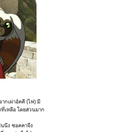
ากเผ่าอัคคี (ไฟ) มี
ที่เหลือ โดยส่วนมาก
ันนึง ซอคคาจึง