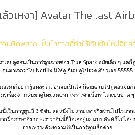
แล้วเหงา] Avatar The last Air
วามผิดพลาด เป็นโอกาสที่ทำให้เริ่มต้นใหม่อีกครั
้เราเคยดูตอนเป็นการ์ตูนฉายช่อง True Spark สมัยเด็ก ๆ แต่ก็ด
จนมาเจอว่าใน Netflix มีให้ดู ก็เลยดูไปรวดเดียวเลย 55555
อนแรกก็อยากรู้แหละว่าตอนจบเป็นไง ก็เลยแว้บไปดูตอนจบก่
ไม่รู้เรื่องจ้า กลับมาดูใหม่แต่แรก เพราะจำเนื้อหาได้แบบขาด 
อันนี้เป็นการูตูนมี 3 ซีซั่น ตอนนึงไม่นาน เอาจริงผ่านไปไวม
ากฝึกภาษาอังกฤษเราว่าอันนี้ก็โอเคอยู่นะ แบบศัพท์ก็ไม่ได้
อาจเพราะด้วยความที่เป็นการ์ตูนเด็กด้วย