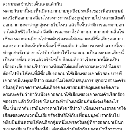
ล่ะผมขอเข้าประเด็นเลยแล้วกัน
หลายวันมานี้ผมเห็นมีคนมากมายพูดถึงประเด็นของเพื่อนมนุษย์
คนนึงที่ออกมาเคลื่อนไหวทางการเมืองถูกอุ้มหายไป หลายเสียงก็
ออกมาถามหาว่าถูกอุ้มหายไปไหน แล้วก็เห็นว่ามีการออกมาบอก
ว่าได้เสียชีวิตไปแล้ว จึงมีการออกมาตั้งคำถามมากมายผ่านสื่อโซ
เชียล หลายคนมีการไปกดดันร้องขอให้เหล่าคนมีชื่อเสียงออกมา
แสดงความคิดเห็นกับเรื่องนี้ ซึ่งผมคิดว่าเอ๊ะการกระทำแบบนี้เรา
ทำถูกกันรึเปล่าการไปบีบบังคับให้ใครออกมาเป็นกระบอกเสียงนี่
เป็นทางที่สมควรแล้วจริงใช่มั้ย คือผมคิดว่า
เรื่องพวกนี้มันเป็น
เรื่องละเอียดอ่อนรึป่าวบางทีผมก็ได้แต่ตั้งคำถามนะว่าทำไมเรา
ต้องไปบีบให้คนที่มีชื่อเสียงออกมาใช้เสียงของเขาด้วยล่ะ บางที
เขาอาจมีเหตุผลรึป่าว ผมเองไม่ได้สนับสนุนการ ignorant นะครับ
จริงอยู่ที่พวกดาราคนดังเสียงของเขาย่อมสำคัญแต่ลองคิดภาพ
ตามนะครับว่าถ้าวันนึงเขาออกมาใช้เสียงของเขาตามคำเรียกร้อง
ของเรา แล้ววันนึงเขาโดนกระทำบ้างเหมือนกันล่ะจะเกิดอะไร
ขึ้น นั่นเท่ากับเรายื่นทางตายให้เขารึป่าว? เพียงเพราะเราอยากใช้
เสียงของคนพวกนั้นเรียกร้องสิทธิให้กับเพื่อนมนุษย์เรากลับไป
หยิบยื่นอันตรายให้คนอีกกลุ่มหนึ่งเหรอจริงอยู่ที่การออกมาเป็นก
ระบอกเสียงเป็นเรื่องที่ดี แต่ผมคิดว่าข้อจำกัดของหน้าที่การงาน