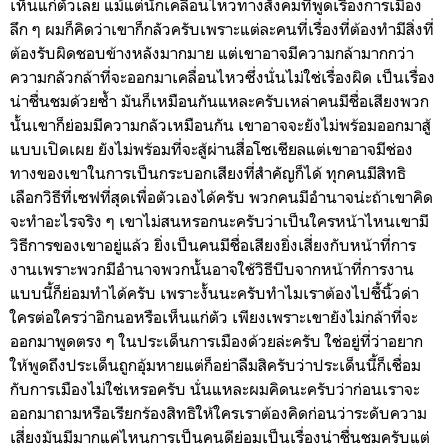
เห็นแก่ตัวเลย แม้แต่นักเคลื่อนไหวทางสังคมที่พูดเรื่องการเมือง
ลึก ๆ ผมก็คิดว่าเขาก็กลัวครับเพราะแต่ละคนที่เรื่องที่ต้องทำมีสิ่งที่
ต้องรับผิดชอบข้างหลังมากมาย แต่เขาอาจมีความกล้ามากกว่า
ความกลัวกล้าที่จะออกมาเคลื่อนไหวซึ่งนั่นไม่ใช่เรื่องผิด เป็นเรื่อง
น่าชื่นชมด้วยซ้ำ มันก็เหมือนกันแหละครับเหล่าคนมีชื่อเสียงพวก
นั้นเขาก็ย่อมมีความกลัวเหมือนกัน เขาอาจจะยังไม่พร้อมออกมาสู้
แบบเปิดเผย ยังไม่พร้อมที่จะสู้ผ่านสื่อโซเชียลแต่เขาอาจมีช่อง
ทางของเขาในการเป็นกระบอกเสียงที่สำคัญก็ได้ ทุกคนมีสิทธิ
เลือกวิธีที่เซฟที่สุดเพื่อตัวเองได้ครับ พวกคนมีอำนาจน่ะถ้าเขาคิด
จะทำอะไรจริง ๆ เขาไม่สนหรอกนะครับว่าเป็นใครหน้าไหนเขามี
วิธีการของเขาอยู่แล้ว ยิ่งเป็นคนมีชื่อเสียงยิ่งเสี่ยงกับหน้าที่การ
งานเพราะพวกมีอำนาจพวกนั้นอาจใช้วิธีบีบจากหน้าที่การงาน
แบบนี้ก็ย่อมทำได้ครับ เพราะงั้นนะครับทำไมเราต้องไปชี้นิ้วด่า
ใครต่อใครว่าอิกนอหรือเห็นแก่ตัว เพียงเพราะเขายังไม่กล้าที่จะ
ออกมาพูดตรง ๆ ในประเด็นการเมืองด้วยล่ะครับ ใช่อยู่ที่ว่าอยาก
ให้พูดถึงประเด็นถูกอุ้มหายแต่ก็อย่าลืมสิครับว่าประเด็นนี้ก็เชื่อม
กับการเมืองไม่ใช่เหรอครับ นั่นแหละผมคิดนะครับว่าก่อนเราจะ
ออกมาถามหรือเรียกร้องสิทธิให้ใครเราต้องคิดก่อนว่าระดับความ
เสี่ยงมันมีมากแค่ไหนการเป็นคนดีย่อมเป็นเรื่องน่าชื่นชมครับแต่