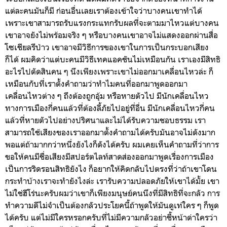
แต่ละคนมันก็มี ก่อนอื่นเลยเราต้องเข้าใจว่าบางคนเขาทำได้
เพราะเขาสามารถรับแรงกระแทกรับผลที่จะตามมาไหวแต่บางคน
เขาอาจยังไม่พร้อมจริง ๆ หรือบางคนเขาอาจไม่แสดงออกผ่านสื่อ
โซเชียลรึป่าว เขาอาจมีวิธีการของเขาในการเป็นกระบอกเสียง
ก็ได้ ผมคิดว่าแต่บะคนมีวิธีเทคแอคชันไม่เหมือนกัน เราเองมีสิทธิ
อะไรไปตัดสินคน ๆ นึงเพียงเพราะเขาไม่ออกมาเคลื่อนไหวล่ะ ก็
เหมือนกับที่เราตั้งคำถามว่าทำไมคนที่ออกมาพูดออกมา
เคลื่อนไหวต่าง ๆ ถึงต้องถูกอุ้ม หรือหายตัวไป มีนักเคลื่อนไหว
ทางการเมืองกี่คนแล้วที่ต้องลี้ภัยไปอยู่ที่อื่น มีนักเคลื่อนไหวกี่คน
แล้วที่หายตัวไปอย่างปริศนาและไม่ได้รับความชอบธรรม เรา
สามารถใช้เสียงของเราออกมาตั้งคำถามได้ครับมันอาจไม่ดังมาก
พอแต่ถ้ามากกว่าหนึ่งยังไงก็ดังได้ครับ ผมเคยเห็นคำถามที่ว่าการ
ขอให้คนมีชื่อเสียงมีสปอร์ตไลท์สาดส่องออกมาพูดเรื่องการเมือง
เป็นการริดรอนสิทธิยังไง ก็อยากให้คิดกลับไปตรงที่ว่าถ้าเขาโดน
กระทำบ้างเราจะทำยังไงล่ะ เรารับความปลอดภัยให้เขาได้มั้ย เขา
ไม่ใช่ฮีโร่นะครับผมว่าเขาก็เพียงมนุษย์คนนึงที่มีสิทธิที่จะกลัว การ
ทำความดีไม่จำเป็นต้องกลัวประโยคนี้ถ้าพูดให้มันดูเท่ใคร ๆ ก็พูด
ได้ครับ แต่ไม่มีใครหรอกครับที่ไม่มีความกลัวอย่าชี้หน้าด่าใครว่า