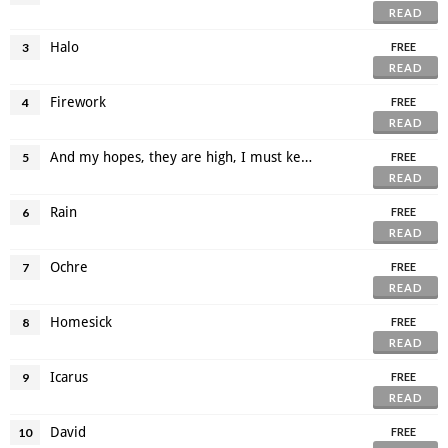
READ
Halo
3
FREE
READ
Firework
4
FREE
READ
And my hopes, they are high, I must keep them small
5
FREE
READ
Rain
6
FREE
READ
Ochre
7
FREE
READ
Homesick
8
FREE
READ
Icarus
9
FREE
READ
David
10
FREE