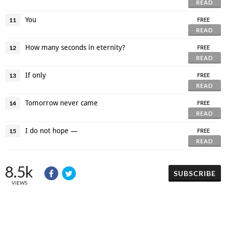
READ
You
11
FREE
READ
How many seconds in eternity?
12
FREE
READ
If only
13
FREE
READ
Tomorrow never came
14
FREE
READ
I do not hope —
15
FREE
READ
8.5k
SUBSCRIBE
VIEWS