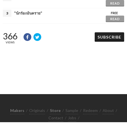
READ
"นักร้องอันตราย"
3
FREE
READ
366
SUBSCRIBE
VIEWS
Makers
/
Originals
/
Store
/
Sample
/
Redeem
/
About
/
Contact
/
Jobs
/