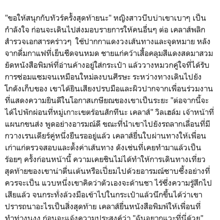
"ขอให้สนุกกับทัวร์ครั้งสุดท้ายนะ" หญิงสาวบีบบ่าเขาเบาๆ เป็น
กำลังใจ ก่อนจะเดินไปส่งมอบรายการให้คนอื่นๆ ต่อ เคลาส์พลิก
สำรวจเอกสารคร่าวๆ ใช้ปากกาแดงวงเส้นทางและจุดหมาย หลัง
จากดื่มกาแฟที่เย็นชืดจนหมด ชายแก่คว้าเสื้อคลุมสีแดงสดมาสวม
ยัดหนังสือพิมพ์ที่อ่านค้างอยู่ใส่กระเป๋า แล้ววางหมวกคู่ใจที่ได้รับ
การซ่อมแซมจนเหมือนใหม่ลงบนศีรษะ ระหว่างทางเดินไปยัง
โกดังเก็บของ เขาได้ยินเสียงปรบมือและผิวปากจากเพื่อนร่วมงาน
ที่แสดงความยินดีในโอกาสเกษียณของเขาเป็นระยะ "ต่อจากนี้จะ
ได้ไปพักผ่อนที่หมู่เกาะเขตร้อนสักทีนะ เคลาส์" วิลเฮล์ม เจ้าหน้าที่
แผนกขนส่ง พูดอย่างอารมณ์ดี ขณะที่นำเขาไปยังรถลากเลื่อนที่มี
กวางเรนเดียร์คู่หนึ่งยืนรออยู่แล้ว เคลาส์ยื่นใบผ่านทางให้เพื่อน
เก่าแก่ตรวจสอบและตั้งค่าเส้นทาง ดังเช่นที่เคยทำมาแล้วเป็น
ร้อยๆ ครั้งก่อนหน้านี้ ความเคยชินไม่ได้ทำให้การเดินทางเที่ยว
สุดท้ายของเขาน่าตื่นเต้นหรือเปี่ยมไปด้วยอารมณ์ซาบซึ้งอย่างที่
ควรจะเป็น แวบหนึ่งเขาคิดว่าตัวเองจะด้านชา ไร้ซึ่งความรู้สึกไป
เสียแล้ว จนกระทั่งล้วงมือเข้าไปในกระเป๋าแล้วนึกขึ้นได้ว่าเขา
ปรารถนาอะไรเป็นสิ่งสุดท้าย เคลาส์ยื่นหนังสือพิมพ์ให้เพื่อนที่
ทำท่างุนงง ก่อนจะแจ้งความประสงค์ว่า "ฉันอยากแวะที่นี่ด้วย"