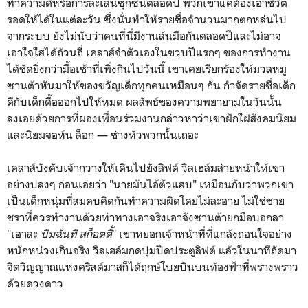
ทำความดีหรือการละเล่นซุกซนตลอดปี พวกเขาแค่ต้องเอาชีวิต
รอดให้ได้ในแต่ละวัน ซึ่งนั่นทำให้รายชื่อจำนวนมากตกหล่นไป
จากระบบ ยังไม่นับว่าคนที่นี่มีงานล้นมือกันตลอดปีและไม่อาจ
เอาใจใส่ได้ถ้วนถี่ เคลาส์จำตัวเองในขวบปีแรกๆ ของการทำงาน
ได้ชัดยิ่งกว่ามื้อเช้าที่เพิ่งกินไปวันนี้ เขาเคยเรียกร้องให้มวลหมู่
ซานต้าหันมาให้ของขวัญเด็กทุกคนเหมือนๆ กัน กำจัดรายชื่อเด็ก
ดีกับเด็กดื้อออกไปให้หมด ผลลัพธ์ของความพยายามในวันนั้น
ลงเอยด้วยการที่ผองเพื่อนร่วมงานกล่าวหาว่าเขาฝักใฝ่สังคมนิยม
และนิยมจอห์น ล็อก — ช่างหัวพวกนั้นเถอะ
เคลาส์บังคับเจ้ากวางให้เดินไปยังลิฟต์ วิลเฮล์มส่ายหน้าให้เขา
อย่างปลงๆ ก่อนเอ่ยว่า "นายมันไอ้ตัวแสบ" เหมือนกับว่าพวกเขา
เป็นเด็กหนุ่มที่สมคบคิดกันทำความผิดโดยไม่ละอาย ไม่ใช่ชาย
ชราที่ควรทำงานด้วยท่าทางเอาจริงเอาจังซานต้ายกมือบอกลา
"เอาละ
บีมฉันที สก็อตตี้
" เขาหยอกเจ้าหน้าที่ที่แกล้งถอนใจอย่าง
หนักหน่วงเกินจริง วิลเฮล์มกดปุ่มปิดประตูลิฟต์ แล้วในนาทีถัดมา
จิตวิญญาณแห่งคริสต์มาสก็ได้ฤกษ์โบยบินบนท้องฟ้าที่พร่างพราว
ด้วยดวงดาว