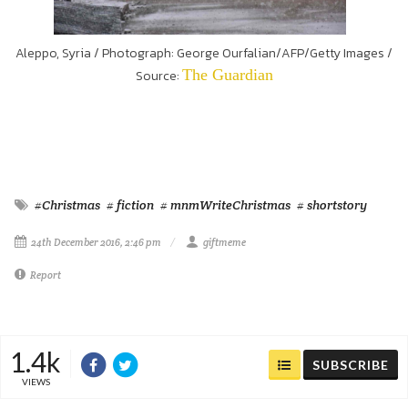
Aleppo, Syria / Photograph: George Ourfalian/AFP/Getty Images /
The Guardian
Source:
#Christmas
# fiction
# mnmWriteChristmas
# shortstory
24th December 2016, 2:46 pm
giftmeme
Report
1.4k
SUBSCRIBE
VIEWS