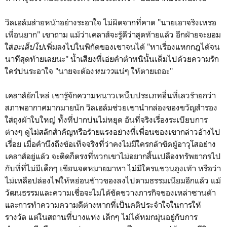
วิลเฮล์มส่ายหน้าอย่างระอาใจ ไม่ผิดจากที่คาด "นายเอาจริงเหรอ
เพื่อนยาก" เขาถาม แม้ว่าเคลาส์จะรู้ดีว่าสุดท้ายแล้ว อีกฝ่ายจะยอม
ใส่
อะเล็ปโป
เพิ่มลงไปในพิกัดของเขาจนได้ "หาเรื่องแหกกฎได้จน
นาทีสุดท้ายเลยนะ" น้ำเสียงที่เอ่ยคำตำหนินั้นเต็มไปด้วยความรัก
ใคร่ปนระอาใจ "นายจะต้อง
หนาว
แน่ๆ ให้ตายเถอะ"
เคลาส์ยักไหล่ เขารู้จักความหนาวเหน็บประเภทอื่นที่เลวร้ายกว่า
สภาพอากาศมากมายนัก วิลเฮล์มช่วยเขานำกล่องของขวัญสำรอง
ใส่ถุงผ้าใบใหญ่ ทั้งที่ปากบ่นไม่หยุด อันที่จริงเรื่องระเบียบการ
ต่างๆ ดูไม่สลักสำคัญหรือร้ายแรงอย่างที่เพื่อนของเขากล่าวอ้างไป
เรื่อย เมื่อคำนึงถึงข้อเท็จจริงที่ว่าคงไม่มีใครกล้าขัดผู้อาวุโสอย่าง
เคลาส์อยู่แล้ว จะติดก็ตรงที่พวกเขาไม่อยากสิ้นเปลืองทรัพยากรไป
กับที่ที่ไม่มีเด็กๆ เขียนจดหมายมาหา ไม่มีใครแขวนถุงเท้า หรือว่า
ไม่เหลือปล่องไฟให้หย่อนข้าวของลงไปตามธรรมเนียมอีกแล้ว แม้
วัฒนธรรมและความเชื่อจะไม่ได้ขัดขวางภารกิจของเหล่าซานต้า
และการทำความความดีต่างหากที่เป็นคติประจำใจในการให้
รางวัล แต่ในสถานที่บางแห่ง เด็กๆ ไม่ได้หมกมุ่นอยู่กับการ