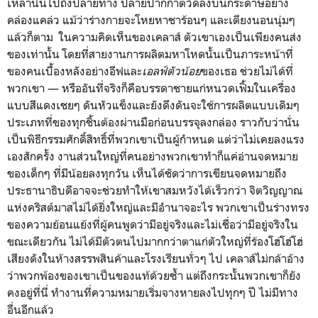
เหล่านั้นไปถึงปลายทาง ปลายปากกาตวัดลงบนกระดาษอย่าง
คล่องแคล่ว แม้ว่าร่างกายจะโหยหาชาร้อนๆ และเตียงนอนนุ่มๆ
แล้วก็ตาม ในความคิดเห็นของเคลาส์ ตัวเขาเองเป็นเพียงคนส่ง
ของเท่านั้น โดยที่สายงานการผลิตมหาโหดนั้นเป็นภาระหน้าที่
ของคนเบื้องหลังอย่างอีฟและ
เอลฟ์ตัวน้อย
ของเธอ ช่วยไม่ได้ที่
พวกเขา — หรืออันที่จริงก็คือบรรดาชายแก่หนวดเฟิ้มในเครื่อง
แบบสีแดงเชยๆ ดันหัวแข็งและยังดึงดันจะใช้การผลิตแบบเดิมๆ
ประเภทที่ของทุกชิ้นต้องผ่านมือก่อนบรรจุลงกล่อง ราวกับว่านั่น
เป็นพิธีกรรมศักดิ์สิทธิ์ที่พวกเขาเป็นผู้กำหนด แต่ว่าไม่เคยลงแรง
เองสักครั้ง งานส่วนใหญ่ที่คนอย่างพวกเขาทำก็แค่อ่านจดหมาย
ของเด็กๆ ที่มีน้อยลงทุกวัน เห็นได้ชัดว่าการเขียนจดหมายถึง
ประธานาธิบดีอาจจะช่วยทำให้เขาสมหวังได้เร็วกว่า จิตวิญญาณ
แห่งคริสต์มาสไม่ได้ยิ่งใหญ่และมีอำนาจอะไร พวกเขาเป็นร่างทรง
ของความย้อนแย้งที่ผู้คนพูดว่ามีอยู่จริงและไม่เชื่อว่ามีอยู่จริงใน
ขณะเดียวกัน ไม่ได้มีตัวตนไปมากกว่าตาแก่ตัวใหญ่ที่ร้องโฮ่โฮ่โฮ่
เสียงดังในห้างสรรพสินค้าและโรงเรียนทั่วๆ ไป เคลาส์ไม่กล้าอ้าง
ว่าพวกพ้องของเขาเป็นของแท้ด้วยซ้ำ แต่ถึงกระนั้นพวกเขาก็ยัง
คงอยู่ที่นี่ ทำงานที่ความหมายเริ่มจางหายลงไปทุกๆ ปี ไม่มีทาง
อื่นอีกแล้ว