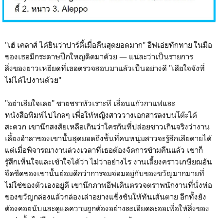
"เฮ้ เคลาส์ ได้ยินว่าปาร์ตี้เมื่อคืนสุดยอดมาก" อีฟเอ่ยทักทาย ในมือ
ของเธอมีกระดาษปึกใหญ่ติดมาด้วย — แน่ละว่าเป็นรายการ
สิ่งของยาวเหยียดที่เธอตรวจสอบมาแล้วเป็นอย่างดี "เสียใจจังที่
ไม่ได้ไปงานด้วย"
"อย่าเสียใจเลย" ชายชราหัวเราะหึ เลื่อนแก้วกาแฟและ
หนังสือพิมพ์ไปไกลๆ เพื่อให้หญิงสาววางเอกสารลงบนโต๊ะได้
สะดวก เขานึกสงสัยเหลือเกินว่าใครกันที่ปล่อยข่าวเกินจริงว่างาน
เลี้ยงอำลาของเขานั้นสุดยอดถึงขั้นที่คนหนุ่มสาวจะรู้สึกเสียดายได้
แต่เมื่อพิจารณางานล่วงเวลาที่เธอต้องจัดการข้ามคืนแล้ว เขาก็
รู้สึกเห็นใจและเข้าใจได้ว่า ไม่ว่าอย่างไร งานเลี้ยงคราวเกษียณอัน
จืดชืดของเขานั้นย่อมดีกว่าการจมจ่อมอยู่กับของขวัญมากมายที่
ไม่ใช่ของตัวเองอยู่ดี เขานึกภาพอีฟเดินตรวจตราพนักงานที่นั่งห่อ
ของขวัญกล่องแล้วกล่องเล่าอย่างแข็งขันให้ทันเส้นตาย อีกทั้งยัง
ต้องคอยนับและดูแลความถูกต้องอย่างละเอียดละออเพื่อให้สิ่งของ