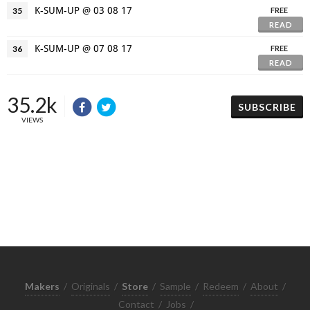
K-SUM-UP @ 03 08 17
35
FREE
READ
K-SUM-UP @ 07 08 17
36
FREE
READ
35.2k
SUBSCRIBE
VIEWS
Makers
/
Originals
/
Store
/
Sample
/
Redeem
/
About
/
Contact
/
Jobs
/