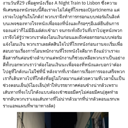
งานวันที่
29
เพื่อดูหนังเรื่อง A Night Train to Lisbon
ซึ่งความ
พิเศษของหนังรอบนี้คือเราจะไม่ได้ดูที่โรงของ
Djartcinema
แต่
เราจะไปดูกันในโกดัง
!
พวกเราจึงทำการกรอกแบบฟอร์มในลิงค์
บนเพจของทางโรงหนังเพื่อจองที่นั่งและก็รอๆๆอีเมล์ยืนยันการ
จองแต่ว่าก็ไม่มีอีเมล์ส่งเข้ามา จนกระทั่งถึงวันที่เราไปดูหนังพวก
เราจึงได้รู้ว่าพวกเราต้องโอนเงินก่อนและถึงค่อยกรอกแบบฟอร์ม
แจ้งโอนเงิน พวกเราเลยตัดสินใจไปที่โรงหนังก่อนงานจะเริ่มเพื่อ
สอบถามเรื่องการโอนพนักงานที่โรงหนังใจดีมาก ถึงแม้ว่าเราจะ
สื่อสารกันค่อนข้างลำบากแต่พนักงานก็ช่วยเหลือพวกเราเป็นอย่าง
ดีทั้งบอกพวกเราว่าต้องโอนเงินนะเพื่อจองที่หนังและบอกว่าต้อง
ไปดูที่โกดังนะไม่ใช่ที่นี่ หลังจากที่เราจัดการเรื่องการจองเสร็จพวก
เราก็เดินทางไปที่โกดังที่อยู่ไม่ไกลมากแต่ด้วยความที่เวลานั้นเป็น
ช่วงตอนเย็น
(6
โมงเย็น)
ทำให้บรรยากาศค่อนข้างน่ากลัวเพราะ
เส้นทางที่จะไปโกดังแบบต้องเข้าซอยมืดๆไม่ค่อยมีคน
(
สุดท้าย
ขากลับพวกเราเจอเส้นทางที่ไม่น่ากลัวมากที่น่ากลัวตอนแรกเพ
ราะแอพแผนที่พามาทางลัด)