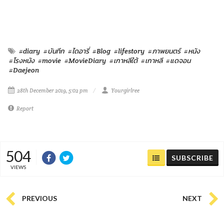
#diary
#บันทึก
#ไดอารี่
#Blog
#lifestory
#ภาพยนตร์
#หนัง
#โรงหนัง
#movie
#MovieDiary
#เกาหลีใต้
#เกาหลี
#แดจอน
#Daejeon
28th December 2019, 5:02 pm
Yourgirlree
Report
504
SUBSCRIBE
VIEWS
PREVIOUS
NEXT