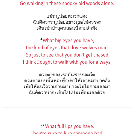
Go walking in these spooky old woods alone.
แม่หนูน้อยหมวกแดง
ฉันคิดว่าหนูน้อยอย่างเธอไม่ควรจะ
เดินเข้าป่าสุดหลอนนี้ตามลำพัง
*
What big eyes you have,
The kind of eyes that drive wolves mad.
So just to see that you don't get chased
I think I ought to walk with you for a ways.
ดวงตาของเธอมันช่างกลมโต
ดวงตาแบบนี้แหละที่จะทำให้เจ้าหมาป่าคลั่ง
เพื่อให้แน่ใจว่าเจ้าหมาป่าจะไม่ไล่ตามเธอมา
ฉันคิดว่าน่าจะเดินไปเป็นเพื่อนเธอด้วย
**
What full lips you have.
They're sure to lure someone bad.