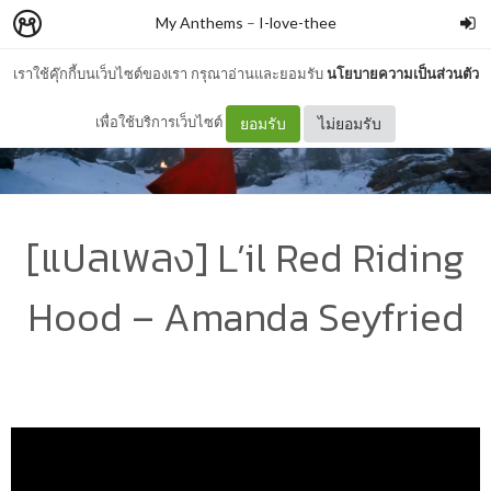
My Anthems
–
I-love-thee
เราใช้คุ๊กกี้บนเว็บไซต์ของเรา กรุณาอ่านและยอมรับ
นโยบายความเป็นส่วนตัว
เพื่อใช้บริการเว็บไซต์
ยอมรับ
ไม่ยอมรับ
[แปลเพลง] L’il Red Riding
Hood – Amanda Seyfried