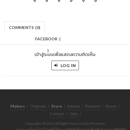
0
0
0
0
0
0
COMMENTS
(
0)
FACEBOOK
(
)
เข้าสู่ระบบเพื่อแสดงความคิดเห็น
LOG IN
Makers
/
Originals
/
Store
/
Sample
/
Redeem
/
About
/
Contact
/
Jobs
/
Copyrights © 2015 All Rights Reserved by Minimore
ภาพและเนื้อหาในเว็บไซต์นี้เป็นงานมีลิขสิทธิ์ ห้ามทำซ้ำหรือดัดแปลง