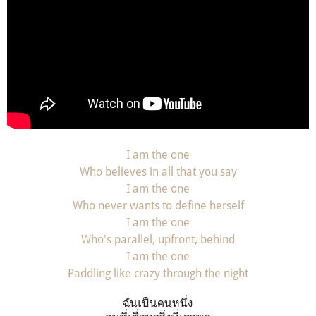
I am the one
Who believes in all that you say
I am the one
Who never wants to define herself
I am the one
Who's parallel, upfront, behind
I am the one
Paddling like crazy through the night
ฉันเป็นคนหนึ่ง