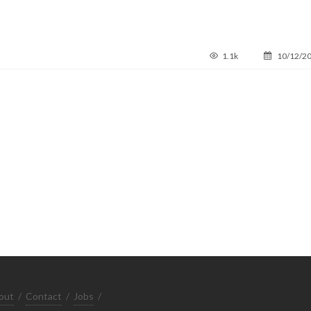
1.1k
10/12/2
out
/
Contact
/
Jobs
/