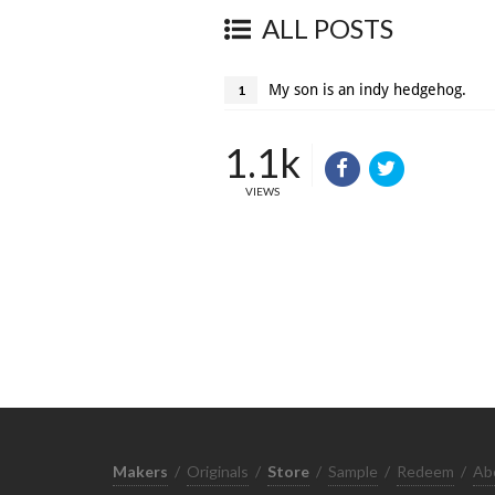
ALL POSTS
My son is an indy hedgehog.
1
1.1k
VIEWS
Makers
/
Originals
/
Store
/
Sample
/
Redeem
/
Ab