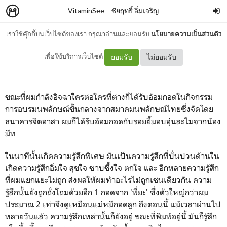
VitaminSee
–
ชัยฤทธิ์ อิ่มเจริญ
เราใช้คุ๊กกี้บนเว็บไซต์ของเรา กรุณาอ่านและยอมรับ
นโยบายความเป็นส่วนตัว
อิจจ้ะ อิจฉานะจ๊ะ
เพื่อใช้บริการเว็บไซต์
ยอมรับ
ไม่ยอมรับ
ขณะที่ผมกำลังอิจฉาใครต่อใครที่ต่างก็ได้รับอ้อมกอดในกิจกรรม
การอบรมนพลักษณ์ขั้นกลางจากสมาคมนพลักษณ์ไทยซึ่งจัดโดย
ธนาคารจิตอาสา ผมก็ได้รับอ้อมกอดกับรอยยิ้มอบอุ่นละไมจากน้อง
มีท
ในนาทีนั้นเกิดความรู้สึกพิเศษ มันเป็นความรู้สึกที่ปั่นป่วนด้านใน
เกิดความรู้สึกอิ่มใจ สุขใจ ซาบซึ้งใจ ตกใจ และ อีกหลายความรู้สึก
ที่ผมแยกแยะไม่ถูก ส่งผลให้ผมทำอะไรไม่ถูกเช่นเดียวกัน ความ
รู้สึกนั้นยังถูกถั่งโถมด้วยอีก 1 กอดจาก 'พี่ยะ' ซึ่งตัวใหญ่กว่าผม
ประมาณ 2 เท่าจึงดูเหมือนแม่หมีกอดลูก ถึงตอนนี้ แม้เวลาผ่านไป
หลายวันแล้ว ความรู้สึกเหล่านั้นก็ยังอยู่ ขณะที่พิมพ์อยู่นี้ มันก็รู้สึก