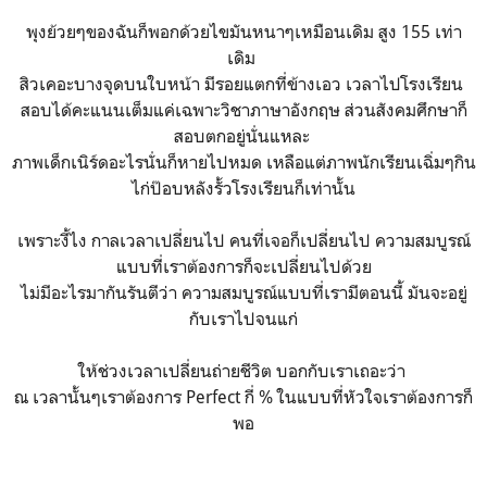
พุงย้วยๆของฉันก็พอกด้วยไขมันหนาๆเหมือนเดิม สูง 155 เท่า
เดิม
สิวเคอะบางจุดบนใบหน้า มีรอยแตกที่ข้างเอว เวลาไปโรงเรียน
สอบได้คะแนนเต็มแค่เฉพาะวิชาภาษาอังกฤษ ส่วนสังคมศึกษาก็
สอบตกอยู่นั่นแหละ
ภาพเด็กเนิร์ดอะไรนั่นก็หายไปหมด เหลือแต่ภาพนักเรียนเฉิ่มๆกิน
ไก่ป๊อบหลังรั้วโรงเรียนก็เท่านั้น
เพราะงี้ไง กาลเวลาเปลี่ยนไป คนที่เจอก็เปลี่ยนไป ความสมบูรณ์
แบบที่เราต้องการก็จะเปลี่ยนไปด้วย
ไม่มีอะไรมากันรันตีว่า ความสมบูรณ์แบบที่เรามีตอนนี้ มันจะอยู่
กับเราไปจนแก่
ให้ช่วงเวลาเปลี่ยนถ่ายชีวิต บอกกับเราเถอะว่า
ณ เวลานั้นๆเราต้องการ Perfect กี่ % ในแบบที่หัวใจเราต้องการก็
พอ