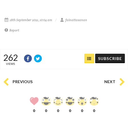
18th September 2021, 10:04 am
fainattasanan
Report
262
SUBSCRIBE
VIEWS
PREVIOUS
NEXT
0
0
0
0
0
0