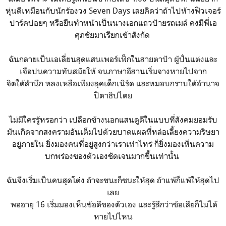
หุ่นดีเหมือนกับนักร้องวง Seven Days เลยคิดว่าถ้าไปห้างฟิวเจอร์
ปาร์คบ่อยๆ หรือยืนทำหน้าเป็นนางเอกแถวป้ายรถเมล์ คงมีพี่เอ
ศุภชัยมาเรียกเข้าสังกัด
ฉันกลายเป็นเอเลี่ยนสุดแสนเพอร์เฟ็กในสายตาป้า ผู้ปั่นแต่งและ
เจือปนความทันสมัยให้ จนภาษาอีสานเริ่มจางหายไปจาก
จิตใต้สำนึก หลงเหลือเพียงลุคเด็กเนิร์ด และหมอบกราบใต้อำนาจ
ปิตาธิปไตย
ไม่มีใครรู้หรอกว่า เปลือกข้างนอกแสนดูดีในแบบที่สังคมยอมรับ
มันเกิดจากสงครามอันเต็มไปด้วยบาดแผลที่หล่อเลี้ยงความริษยา
อยู่ภายใน ยิ่งมองคนที่อยู่สูงกว่าเราเท่าไหร่ ก็ยิ่งมองเห็นความ
บกพร่องของตัวเองชัดเจนมากขึ้นเท่านั้น
ฉันจึงเริ่มเป็นคนสุดโต่ง ถ้าจะชนะก็ชนะให้สุด ถ้าแพ้ก็แพ้ให้สุดไป
เลย
พออายุ 16 เริ่มมองเห็นข้อดีของตัวเอง และรู้สึกว่าข้อเสียก็ไม่ได้
หายไปไหน