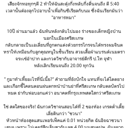
เสีียงจักทอทุกๆตี 2 ทำให้ฉันสะดุ้งกึ่งหลับกึ่งตื่นจนถึง ตี 5:40
เวลานั้นต้องลุกไปอาบน้ำเพื่อกินซีเรียลกับนม ซึ่งฉันเรียกมันว่า
"อาหารหมา"
10ปี ผ่านมาแล้ว ฉันหันหลังกลับไปมอง ร่างของเด็กหญิงบ้าน
นอกในเมืองศรีสะเกษ
กลับกลายเป็นเอเลี่ยนที่ถูกตกแต่งด้วยกรรไกรจนได้ทรงผมจินต
หราให้เหมือนกับลูกคุณหนูในชั้นเรียน สวมเสื้อผ้าแบรนด์เนมตรา
จระเข้อ้าปาก และกวดวิชากับอาจารย์ดีกรี ป.โท จุฬา
หลังเลิกเรียนจนถึง 20.00 ทุกวัน
" กูมาทำเหี้ยอะไรที่นี่เนี้ย?" คำถามที่ยังปักใจ แทนที่จะได้โดดยาง
และเกือกขี้โคลนตอนฝนตกหน้าบ้านย่าที่ศรีสะเกษ กลับตลปัตรไป
หมด ย่ากับพ่อบอกแค่ว่า อนาคตที่กรุงเทพสดใสกว่าศรีสะเกษ
ใช่ สดใสของจริง! ฉันกวดวิชาจนสอบได้ที่ 2 ของห้อง เกรดต่ำเตี้ย
เลี่ยดินกว่า "ชวนา"
หัวหน้าห้องสุดแสนเพอร์เฟ็คแค่ 0.01 หน่วยกิต ฉันอิจฉาชวนา
เสมอ เพราะ ไม่เคยรู้สึกเย็นชากับเลข 4.00 บนสมุดปพ. ฉันอยาก