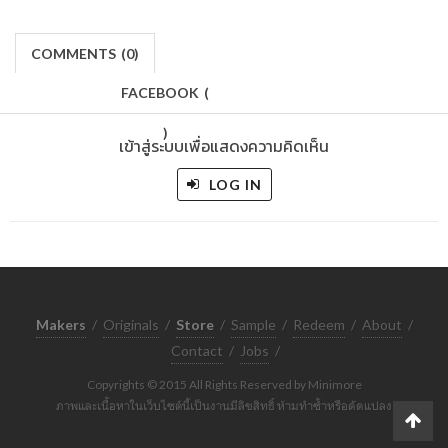
COMMENTS
(
0)
FACEBOOK
(
)
เข้าสู่ระบบเพื่อแสดงความคิดเห็น
LOG IN
Makers
/
Originals
/
Store
/
Sample
/
Redeem
/
About
/
Contact
/
Jobs
/
Copyrights © 2015 All Rights Reserved by Minimore
ภาพและเนื้อหาในเว็บไซต์นี้เป็นงานมีลิขสิทธิ์ ห้ามทำซ้ำหรือดัดแปลง