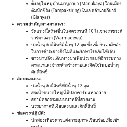
ตั้งอยู่ในหมู่บ้านมานูกายา (Manukaya) ใกล้เมือง
ตัมปักซีริง (Tampaksiring) ในเขตอำเภอกียาร์
(Gianyar)
ความสำคัญทางศาสนา:
วัดแห่งนี้สร้างขึ้นในศตวรรษที่ 10 ในช่วงราชวงศ์
วาร์มาเดวา (Warmadewa)
บ่อน้ำพุศักดิ์สิทธิ์มีน้ำพุ 12 จุด ซึ่งเชื่อกันว่ามีพลัง
ในการชำระล้างสิ่งไม่ดีและรักษาโรคภัยไข้เจ็บ
ชาวบาหลีจะเดินทางมาเพื่อประกอบพิธีกรรมทาง
ศาสนาและชำระล้างร่างกายและจิตใจในบ่อน้ำพุ
ศักดิ์สิทธิ์
ลักษณะเด่น:
บ่อน้ำพุศักดิ์สิทธิ์ที่มีน้ำพุ 12 จุด
สระน้ำขนาดใหญ่ที่มีปลาคาร์ปแหวกว่าย
สถาปัตยกรรมแบบบาหลีที่สวยงาม
บรรยากาศที่เงียบสงบและศักดิ์สิทธิ์
ข้อควรปฏิบัติ:
นักท่องเที่ยวควรแต่งกายสุภาพเรียบร้อยเมื่อเข้า
ชมวัด