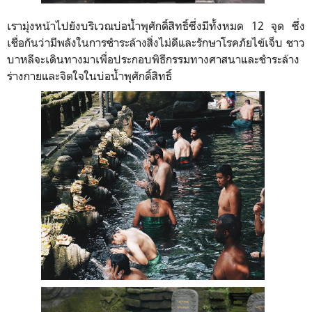
เรามุ่งหน้าไปยังบริเวณบ่อน้ำพุศักดิ์สิทธิ์ซึ่งมีทั้งหมด 12 จุด ซึ่ง
เชื่อกันว่ามีพลังในการชำระล้างสิ่งไม่ดีและรักษาโรคภัยไข้เจ็บ ชาว
บาหลีจะเดินทางมาเพื่อประกอบพิธีกรรมทางศาสนาและชำระล้าง
ร่างกายและจิตใจในบ่อน้ำพุศักดิ์สิทธิ์